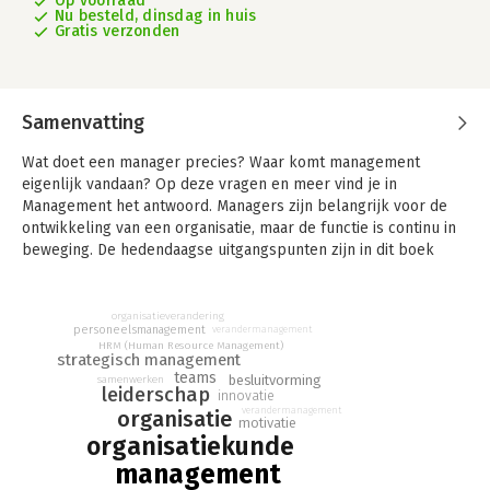
Op voorraad
Nu besteld, dinsdag in huis
Gratis verzonden
Samenvatting
Wat doet een manager precies? Waar komt management
eigenlijk vandaan? Op deze vragen en meer vind je in
Management het antwoord. Managers zijn belangrijk voor de
ontwikkeling van een organisatie, maar de functie is continu in
beweging. De hedendaagse uitgangspunten zijn in dit boek
onderge-bracht in een cyclus van flexibiliseren, investeren in
daadkracht, daadkrachtig handelen en beheersen. Met behulp
van deze managementcyclus leer je wat het betekent om
organisatieverandering
personeelsmanagement
verandermanagement
manager te zijn.
HRM (Human Resource Management)
strategisch management
Management is een dynamische discipline. Deze 16e editie van
teams
besluitvorming
samenwerken
leiderschap
Management is dan ook zorgvuldig bewerkt en geüpdatet,
innovatie
verandermanagement
organisatie
zodat je een helder beeld krijgt van wat ervoor nodig is om
motivatie
organisatiekunde
een succesvolle manager te worden. Het boek gaat verder dan
theorieën en concepten: verhelderende voorbeelden, de
management
stemmen van echte managers, jong en oud, en veel