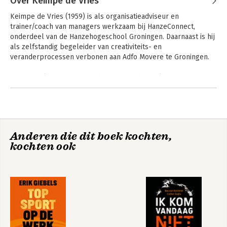
Over Keimpe de Vries
Wallace Universiteit. Dit boek is bewerkt voor de
Keimpe de Vries (1959) is als organisatieadviseur en 
Nederlandstalige markt door Keimpe de Vries, voormalig
trainer/coach van managers werkzaam bij HanzeConnect, 
docent technische bedrijfskunde aan de Hanzehogeschool
onderdeel van de Hanzehogeschool Groningen. Daarnaast is hij 
Groningen en organisatieadviseur, en Jasper de Vries, docent
als zelfstandig begeleider van creativiteits- en 
journalistiek en mediapsychologie aan Hogeschool Saxion en
veranderprocessen verbonen aan Adfo Movere te Groningen.

zelfstandig tekstschrijver.
In zijn werkzaamheden probeert hij de basisfilosofie van de 
organisatie te verbinden met haar visie, ambitie, strategie en 
Andere boeken door Keimpe de
activiteiten. Door consequent deze verbinding te leggen 
Organizational
Vries
Marketing
kunnen organisaties hun activiteiten echt verbinden met hun 
Behavior, Updated
Communications
uitgangspunten. Ze worden daardoor geloofwaardiger voor hun 
Global Edition
klanten en medewerkers.
Anderen die dit boek kochten,
kochten ook