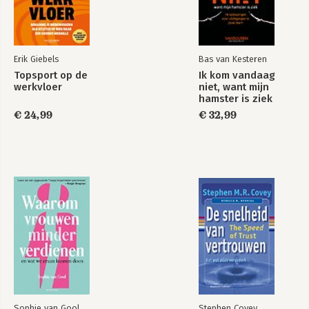
Duurzame
Skills -
businessmodellen
Onderhandelen
Erik Giebels
Bas van Kesteren
Organizational
Gedrag in
Behaviour
organisatie
Topsport op de
Ik kom vandaag
werkvloer
niet, want mijn
Bekijk alle boeken
hamster is ziek
€ 24,99
€ 32,99
Bekijk alle boeken
Sophie van Gool
Stephen Covey