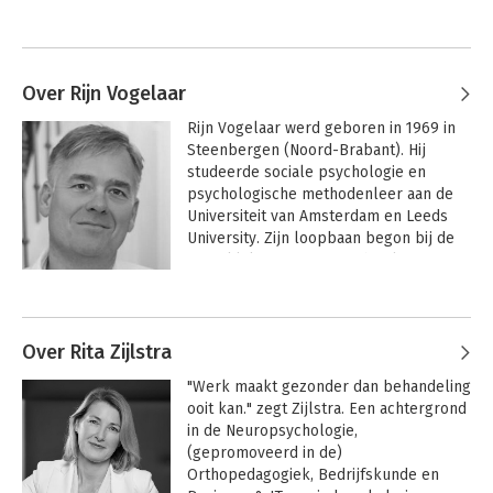
Over Rijn Vogelaar
Rijn Vogelaar werd geboren in 1969 in 
Steenbergen (Noord-Brabant). Hij 
studeerde sociale psychologie en 
psychologische methodenleer aan de 
Universiteit van Amsterdam en Leeds 
University. Zijn loopbaan begon bij de 
Koninklijke Marine, waar hij als 
psycholoog zijn dienstplicht vervulde. 
Andere boeken door Rijn Vogelaar
Vervolgens werkte hij als psycholoog 
bij de Koninklijke Landmacht en bij de 
centrale organisatie van het ministerie 
Over Rita Zijlstra
van Defensie.

"Werk maakt gezonder dan behandeling 
ooit kan." zegt Zijlstra. Een achtergrond 
Van 2000 tot mei 2013 was hij werkzaam 
in de Neuropsychologie, 
bij Blauw Research, de laatste vijf jaar 
(gepromoveerd in de) 
als CEO. Dankzij het succes van zijn 
Orthopedagogiek, Bedrijfskunde en 
eerste boek De Superpromoter werd 