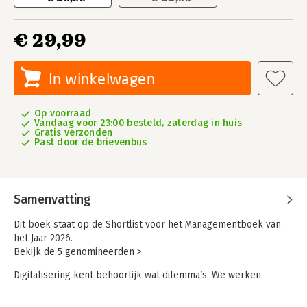
€ 29,99
In winkelwagen
Op voorraad
Vandaag voor 23:00 besteld, zaterdag in huis
Gratis verzonden
Past door de brievenbus
Samenvatting
Dit boek staat op de Shortlist voor het Managementboek van
het Jaar 2026.
Bekijk de 5 genomineerden
>
Digitalisering kent behoorlijk wat dilemma’s. We werken
efficiënter én raken sneller uitgeput. We zijn altijd verbonden
én verliezen de onverdeelde aandacht voor elkaar. We hebben