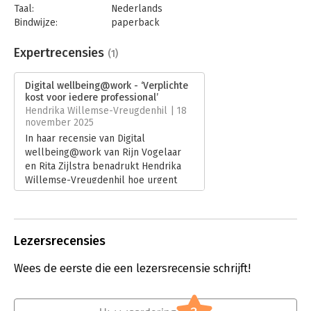
Taal:
Nederlands
Bindwijze:
paperback
Aantal pagina's:
192
Uitgever:
Van Duuren Management
Expertrecensies
(1)
Druk:
1
Verschijningsdatum:
26-6-2025
Digital wellbeing@work - ‘Verplichte
kost voor iedere professional’
Hoofdrubriek:
Algemeen management
Hendrika Willemse-Vreugdenhil | 18
november 2025
In haar recensie van Digital
wellbeing@work van Rijn Vogelaar
en Rita Zijlstra benadrukt Hendrika
Willemse-Vreugdenhil hoe urgent
digitaal welzijn is in een wereld die
nooit meer ‘uit’ lijkt te staan. Ze
noemt het boek een frisse
adempauze vol praktische inzichten
Lezersrecensies
die helpen om bewuster, rustiger en
menselijker te werken.
Wees de eerste die een lezersrecensie schrijft!
Lees verder