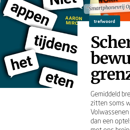
"Smartphonevrij O
"Smartphonevrij O
trefwoord
Scher
bewu
gren
Gemiddeld bre
zitten soms w
Volwassenen d
dan een optel
met ons brein