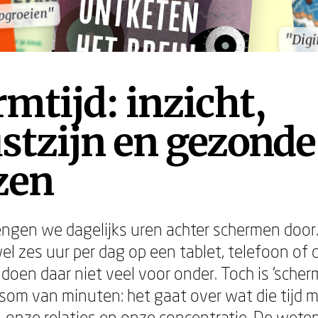
pgroeien"
pgroeien"
"Digi
"Digi
mtijd: inzicht,
stzijn en gezonde
zen
ngen we dagelijks uren achter schermen door
el zes uur per dag op een tablet, telefoon of 
oen daar niet veel voor onder. Toch is 'scherm
som van minuten: het gaat over wat die tijd m
, onze relaties en onze concentratie. De weten