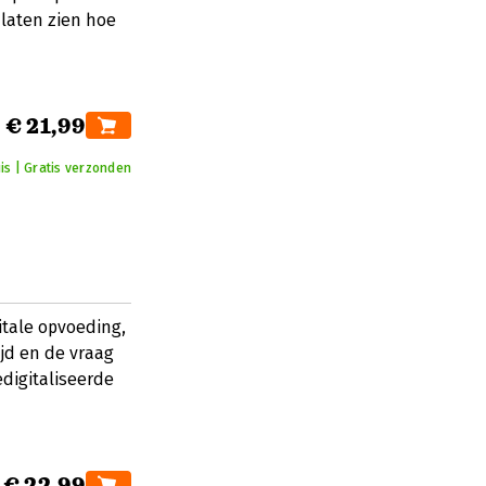
 laten zien hoe
€ 21,99
is | Gratis verzonden
itale opvoeding,
d en de vraag
digitaliseerde
€ 22,99