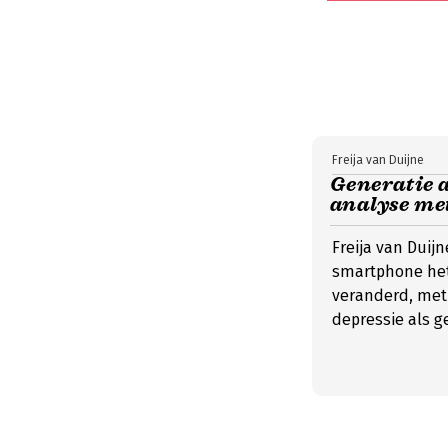
Freija van Duijne
Generatie a
analyse met
Freija van Duij
smartphone het 
veranderd, met 
depressie als g