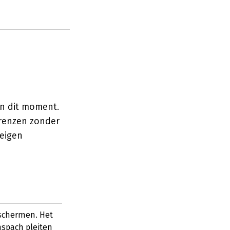
an dit moment.
grenzen zonder
 eigen
schermen. Het
nspach pleiten