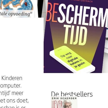
tale opvoeding"
tale opvoeding"
. Kinderen
computer.
tijd' meer
De bestsellers
et ons doet,
schap is er