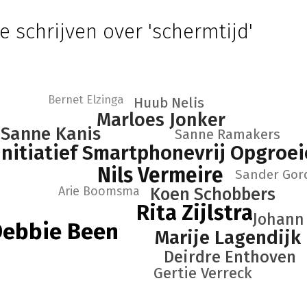
e schrijven over 'schermtijd'
Bernet Elzinga
Huub Nelis
Marloes Jonker
Sanne Kanis
Sanne Ramakers
nitiatief Smartphonevrij Opgroe
Nils Vermeire
Sander Gord
Arie Boomsma
Koen Schobbers
Rita Zijlstra
Johann
Debbie Been
Marije Lagendijk
Deirdre Enthoven
Gertie Verreck