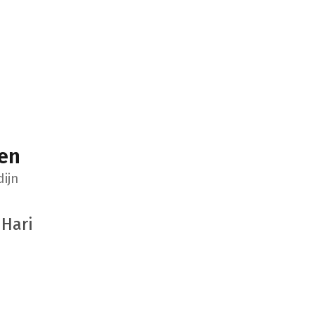
ien
ijn
 Hari