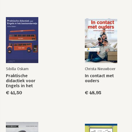
10. Jongeren en de maatschappij: hoe betrekken we ze erbij?
11. Epiloog: een positief verhaal over het puberbrein
Bedankt!
Noten
Bronnen
Register
Sibilla Oskam
Christa Nieuwboer
Praktische
In contact met
didactiek voor
ouders
Engels in het
basisonderwijs
€ 41,50
€ 48,95