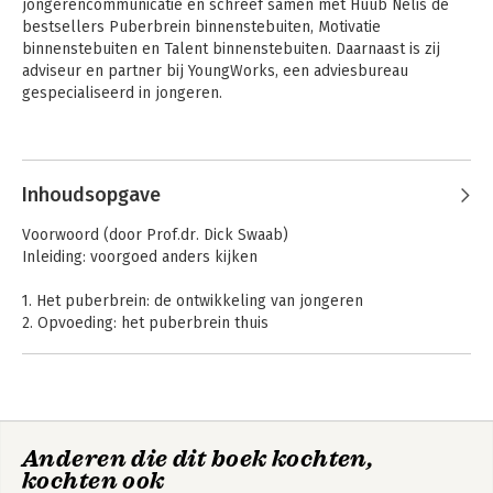
jongerencommunicatie en schreef samen met Huub Nelis de 
bestsellers Puberbrein binnenstebuiten, Motivatie 
binnenstebuiten en Talent binnenstebuiten. Daarnaast is zij 
adviseur en partner bij YoungWorks, een adviesbureau 
gespecialiseerd in jongeren.
Inhoudsopgave
Voorwoord (door Prof.dr. Dick Swaab)
Inleiding: voorgoed anders kijken
1. Het puberbrein: de ontwikkeling van jongeren
2. Opvoeding: het puberbrein thuis
3. Onderwijs: het puberbrein in de klas
4. De peergroup: het puberbrein in het kwadraat
5. Overige opvoeders: het puberbrein buiten de deur
6. Jongeren: en mediagedrag
7. Verleiders & voorlichters: doordringen tot het puberbrein
Anderen die dit boek kochten,
8. Het puberbrein: in het doolhof van studiekeuzes
kochten ook
9. Het puberbrein: op de arbeidsmarkt