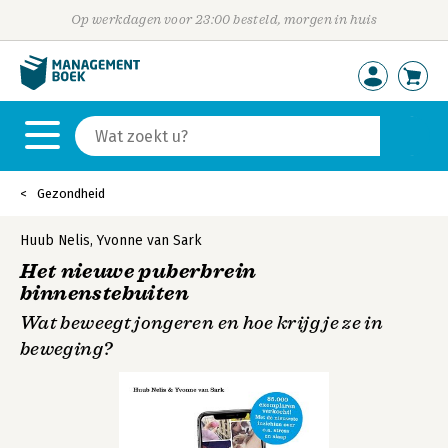
Op werkdagen voor 23:00 besteld, morgen in huis
Gezondheid
Huub Nelis
,
Yvonne van Sark
Het nieuwe puberbrein
binnenstebuiten
Wat beweegt jongeren en hoe krijg je ze in
beweging?