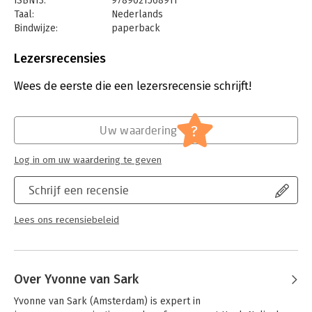
ISBN13:
9789021568911
Taal:
Nederlands
Bindwijze:
paperback
Aantal pagina's:
248
Uitgever:
Kosmos Uitgevers
Lezersrecensies
Druk:
1
Verschijningsdatum:
29-1-2019
Wees de eerste die een lezersrecensie schrijft!
Hoofdrubriek:
Gezondheid
?
Uw waardering
Log in om uw waardering te geven
Schrijf een recensie
Lees ons recensiebeleid
Over Yvonne van Sark
Yvonne van Sark (Amsterdam) is expert in 