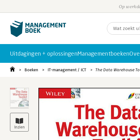
Op werkda
Uitdagingen + oplossingen
Managementboeken
Ove
Boeken
IT-management / ICT
The Data Warehouse Tool