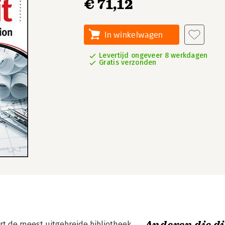
€ 71,12
In winkelwagen
Levertijd ongeveer 8 werkdagen
Gratis verzonden
ert de meest uitgebreide bibliotheek