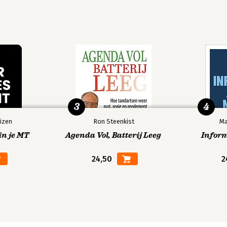
3
4
izen
Ron Steenkist
Ma
in je MT
Agenda Vol, Batterij Leeg
Infor
24,50
2