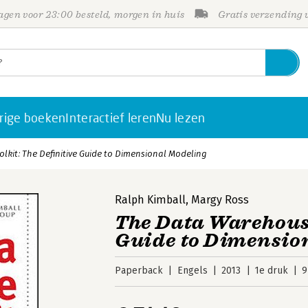
gen voor 23:00 besteld, morgen in huis
Gratis verzending
rige boeken
Interactief leren
Nu lezen
kit: The Definitive Guide to Dimensional Modeling
Ralph Kimball
,
Margy Ross
The Data Warehouse
Guide to Dimensio
Paperback
Engels
2013
1e druk
9