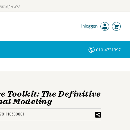
 vanaf €20
Inloggen
010-4731397
Personen
Trefwoorden
 Toolkit: The Definitive
nal Modeling
781118530801