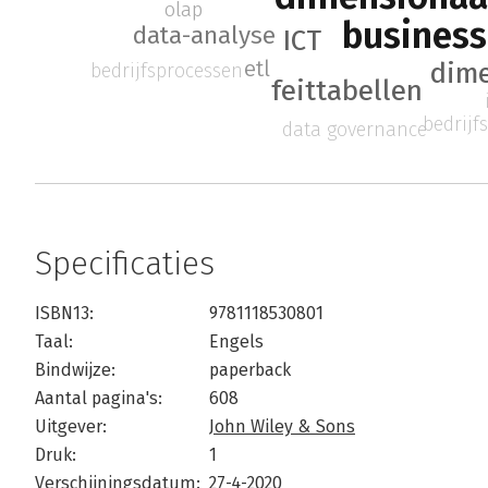
olap
business
data-analyse
ICT
etl
dime
bedrijfsprocessen
feittabellen
bedrijf
data governance
Specificaties
ISBN13:
9781118530801
Taal:
Engels
Bindwijze:
paperback
Aantal pagina's:
608
Uitgever:
John Wiley & Sons
Druk:
1
Verschijningsdatum:
27-4-2020