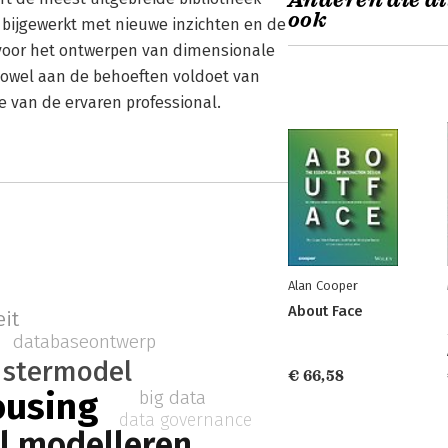
Anderen die di
ook
 bijgewerkt met nieuwe inzichten en de
n voor het ontwerpen van dimensionale
 zowel aan de behoeften voldoet van
 van de ervaren professional.
Alan Cooper
About Face
eit
databaseontwerp
stermodel
€ 66,58
ousing
big data
data governance
l modelleren