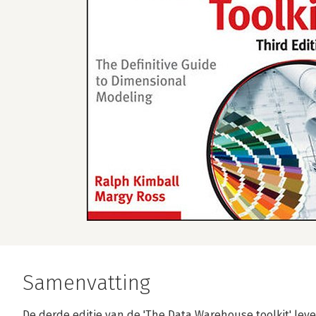
Samenvatting
De derde editie van de 'The Data Warehouse toolkit' lev