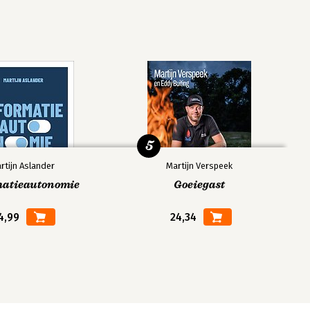
5
rtijn Aslander
Martijn Verspeek
matieautonomie
Goeiegast
4,99
24,34