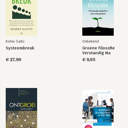
Kohei Saito
Onbekend
Systeembreuk
Groene Filosofie
Verstandig Na
Business Trends in
The Intelligence
Practice
Revolution
€ 27,99
€ 9,95
Bekijk alle boeken