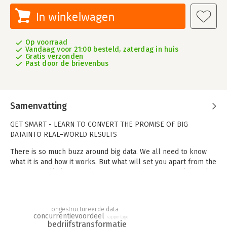
In winkelwagen
Op voorraad
Vandaag voor 21:00 besteld, zaterdag in huis
Gratis verzonden
Past door de brievenbus
Samenvatting
GET SMART - LEARN TO CONVERT THE PROMISE OF BIG
DATAINTO REAL–WORLD RESULTS
There is so much buzz around big data. We all need to know
what it is and how it works. But what will set you apart from the
rest is actually knowing how to use big data to get solid, real–
world business results and putting that in place to improve
performance.
´Big Data´ shows you how to implement the same practices that
ongestructureerde data
concurrentievoordeel
rapportage
leading firms have used to access new dimensions of
bedrijfstransformatie