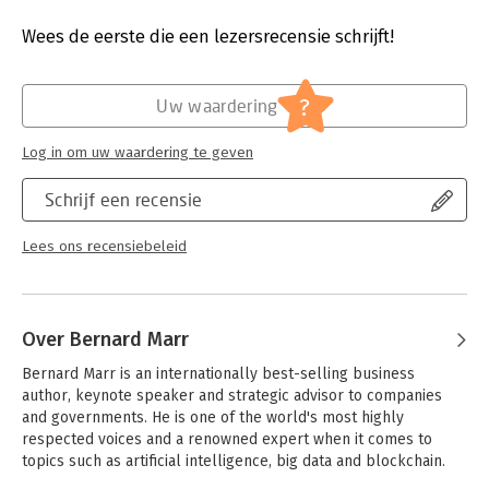
Druk:
1
Verschijningsdatum:
30-1-2015
Wees de eerste die een lezersrecensie schrijft!
Hoofdrubriek:
IT-management / ICT
?
Uw waardering
Log in om uw waardering te geven
Schrijf een recensie
Lees ons recensiebeleid
Over Bernard Marr
Bernard Marr is an internationally best-selling business 
author, keynote speaker and strategic advisor to companies 
and governments. He is one of the world's most highly 
respected voices and a renowned expert when it comes to 
topics such as artificial intelligence, big data and blockchain.
