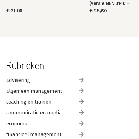
(versie NEN 3140 +
A3:2019)
€ 71,95
€ 28,50
Rubrieken
advisering
algemeen management
coaching en trainen
communicatie en media
economie
financieel management