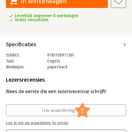
In winkelwagen
Levertijd ongeveer 8 werkdagen
Gratis verzonden
Specificaties
ISBN13:
9781118977361
Taal:
Engels
Bindwijze:
paperback
Aantal pagina's:
240
Uitgever:
John Wiley & Sons
Lezersrecensies
Verschijningsdatum:
8-4-2021
Wees de eerste die een lezersrecensie schrijft!
Hoofdrubriek:
Leiderschap
?
Uw waardering
Log in om uw waardering te geven