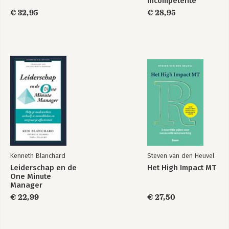
Incompetente
teams
€ 32,95
€ 28,95
Kenneth Blanchard
Steven van den Heuvel
Leiderschap en de
Het High Impact MT
One Minute
Manager
€ 22,99
€ 27,50