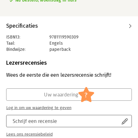
Nu besteld, woensdag in huis
Specificaties
ISBN13:
9781119590309
Taal:
Engels
Bindwijze:
paperback
Aantal pagina's:
192
Uitgever:
John Wiley & Sons
Lezersrecensies
Verschijningsdatum:
14-6-2019
Wees de eerste die een lezersrecensie schrijft!
Hoofdrubriek:
Economie
?
Uw waardering
Log in om uw waardering te geven
Schrijf een recensie
Lees ons recensiebeleid