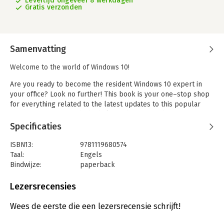
Levertijd ongeveer 8 werkdagen
Gratis verzonden
Samenvatting
Welcome to the world of Windows 10!
Are you ready to become the resident Windows 10 expert in
your office? Look no further! This book is your one–stop shop
for everything related to the latest updates to this popular
operating system. With the help of this comprehensive
resource, you′ll be able to back up your data and ensure the
Specificaties
security of your network, use Universal Apps to make your
computer work smarter, and personalize your Windows 10
ISBN13:
9781119680574
experience.
Taal:
Engels
Bindwijze:
paperback
Windows 10 powers more than 400 million devices worldwide
Aantal pagina's:
1024
and now you can know how to make it work better for you with
Uitgever:
John Wiley & Sons
Lezersrecensies
Windows 10 All–in–One For Dummies
. You ll find out how to
Druk:
4
personalize Windows, use the universal apps, control your
Verschijningsdatum:
21-3-2021
Wees de eerste die een lezersrecensie schrijft!
system, secure Windows 10, and so much more.