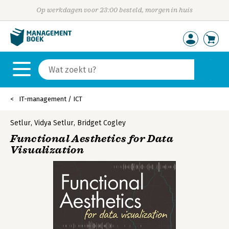
Op werkdagen voor 23:00 besteld, morgen in huis
IT-management / ICT
Setlur
,
Vidya Setlur
,
Bridget Cogley
Functional Aesthetics for Data
Visualization