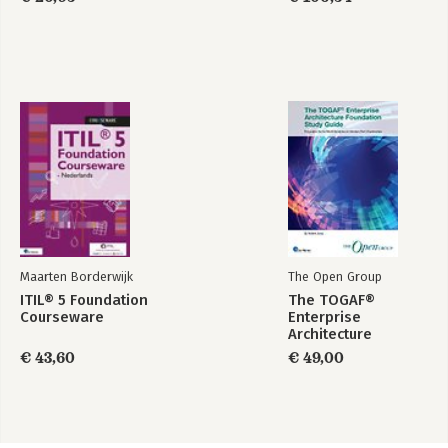
Maarten Borderwijk
The Open Group
ITIL® 5 Foundation
The TOGAF®
Courseware
Enterprise
Architecture
Foundation Study
€ 43,60
€ 49,00
Guide