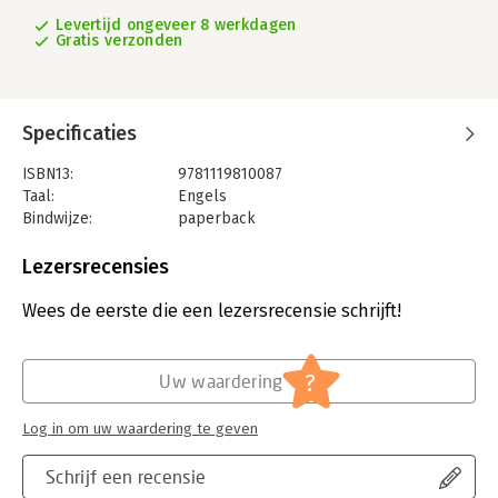
Levertijd ongeveer 8 werkdagen
Gratis verzonden
Specificaties
ISBN13:
9781119810087
Taal:
Engels
Bindwijze:
paperback
Aantal pagina's:
336
Uitgever:
John Wiley & Sons
Lezersrecensies
Verschijningsdatum:
8-8-2022
Wees de eerste die een lezersrecensie schrijft!
Hoofdrubriek:
IT-management / ICT
?
Uw waardering
Log in om uw waardering te geven
Schrijf een recensie