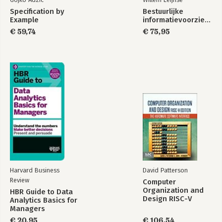
Specification by
Bestuurlijke
Example
informatievoorziening
€ 59,74
€ 75,95
Harvard Business
David Patterson
Review
Computer
Organization and
HBR Guide to Data
Design RISC-V
Analytics Basics for
Edition
Managers
€ 20,95
€ 106,54