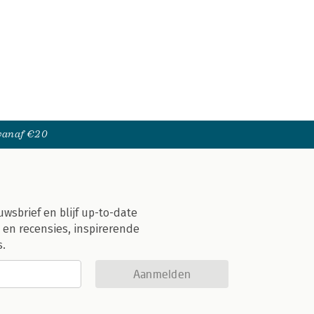
 vanaf €20
uwsbrief en blijf up-to-date
 en recensies, inspirerende
s.
Aanmelden