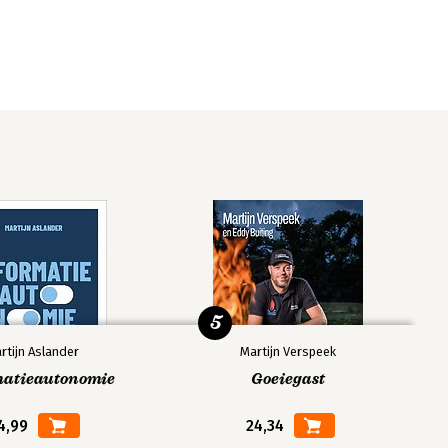
5
rtijn Aslander
Martijn Verspeek
matieautonomie
Goeiegast
4,99
24,34