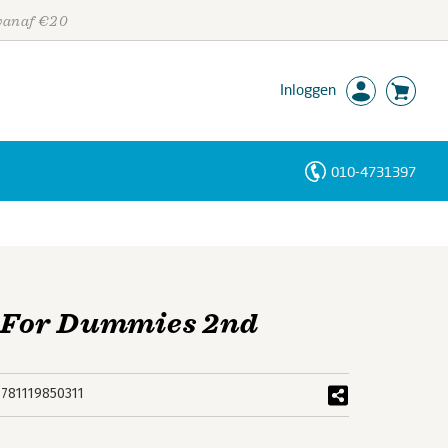
 vanaf €20
Inloggen
010-4731397
Personen
Trefwoorden
 For Dummies 2nd
9781119850311