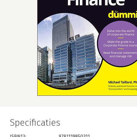
Specificaties
ISBN13:
9781119850311