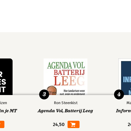
3
4
izen
Ron Steenkist
Ma
in je MT
Agenda Vol, Batterij Leeg
Infor
24,50
2