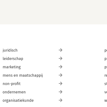
juridisch
p
leiderschap
p
marketing
p
mens en maatschappij
r
non-profit
s
ondernemen
v
organisatiekunde
w