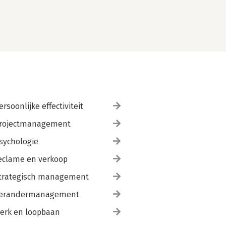
ersoonlijke effectiviteit
rojectmanagement
sychologie
eclame en verkoop
trategisch management
erandermanagement
erk en loopbaan