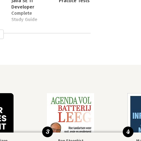
Java SE 11
Practice Tests
Developer
Complete
Study Guide
ion and has worked as a Java 
s a senior moderator at CodeRanch, 
 the programming division of a FIRST 
y
3
4
izen
Ron Steenkist
Ma