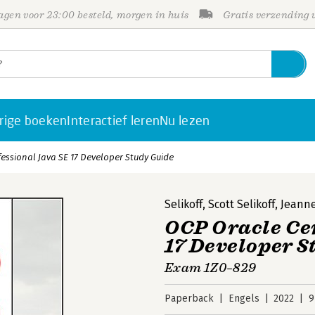
gen voor 23:00 besteld, morgen in huis
Gratis verzending
rige boeken
Interactief leren
Nu lezen
fessional Java SE 17 Developer Study Guide
Selikoff
,
Scott Selikoff
,
Jeanne
OCP Oracle Cer
17 Developer 
Exam 1Z0–829
Paperback
Engels
2022
9