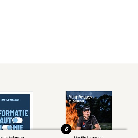
5
rtijn Aslander
Martijn Verspeek