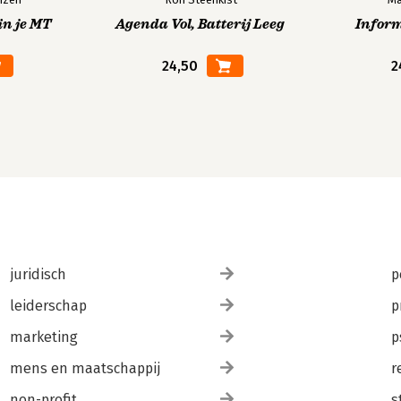
in je MT
Agenda Vol, Batterij Leeg
Infor
24,50
2
juridisch
p
leiderschap
p
marketing
p
mens en maatschappij
r
non-profit
s