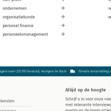
ondernemen
v
organisatiekunde
w
personal finance
personeelsmanagement
gen voor 23:00 besteld, morgen in huis
Gratis verzending
Altijd op de hoogte
Schrijf u in voor onze nie
diensten
met relevante interviews
events en de beste actie