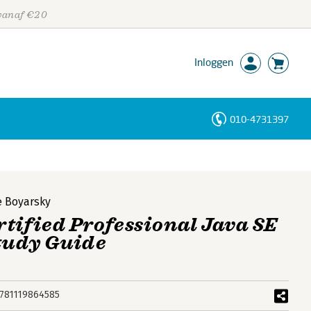
 vanaf €20
Inloggen
010-4731397
Personen
Trefwoorden
 Boyarsky
tified Professional Java SE
Study Guide
781119864585