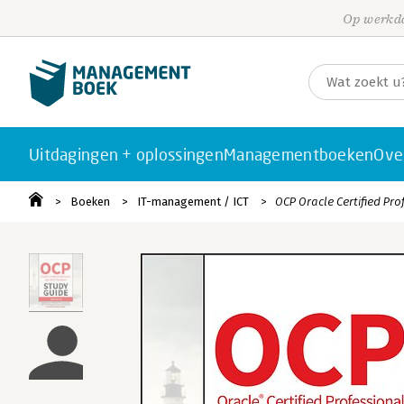
Op werkda
Uitdagingen + oplossingen
Managementboeken
Ove
Boeken
IT-management / ICT
OCP Oracle Certified Pro