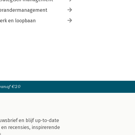
erandermanagement
erk en loopbaan
 vanaf €20
uwsbrief en blijf up-to-date
 en recensies, inspirerende
s.