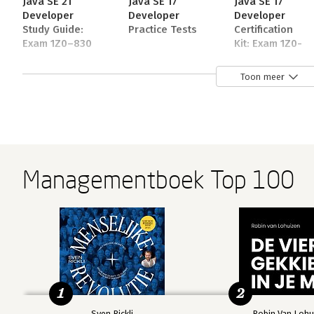
Java SE 21
Java SE 17
Java SE 17
Developer
Developer
Developer
Study Guide:
Practice Tests
Certification
Exam 1Z0–830
Kit: Exam 1Z0-
829
Toon meer
Bekijk alle boeken
Over Jeanne Boyarsky
Jeanne Boyarsky, OCA/OCP 8 and OCP 11, is a Java Champ
Managementboek Top 100
developer for a major bank for more than 18 years. She i
and trains and mentors students of all levels, including
robotics team.
Andere boeken door Jeanne Boyarsk
1
2
Sven Rickli
Robin Van Lohu