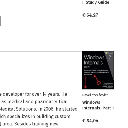
II Study Guide
€ 54,27
n
e developer for over 14 years. He 
Pavel Yosifovich
ll as medical and pharmaceutical 
Windows
Internals, Part 1
dical Solutions. In 2006, he started 
ich specializes in building custom 
€ 54,94
 area. Besides training new 