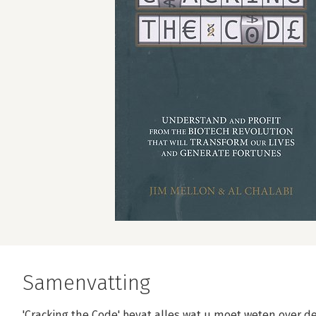
Samenvatting
'Cracking the Code' bevat alles wat u moet weten over de