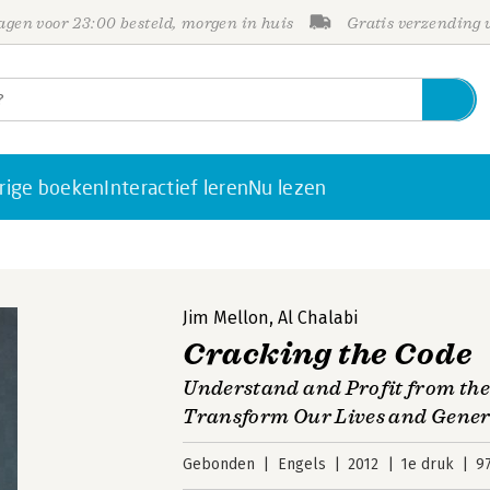
gen voor 23:00 besteld, morgen in huis
Gratis verzending
rige boeken
Interactief leren
Nu lezen
Jim Mellon
,
Al Chalabi
Cracking the Code
Understand and Profit from the
Transform Our Lives and Gener
Gebonden
Engels
2012
1e druk
9