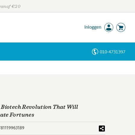
 vanaf €20
Inloggen
010-4731397
Personen
Trefwoorden
 Biotech Revolution That Will
ate Fortunes
781119963189