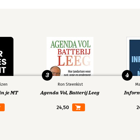
3
4
izen
Ron Steenkist
Ma
in je MT
Agenda Vol, Batterij Leeg
Infor
24,50
2