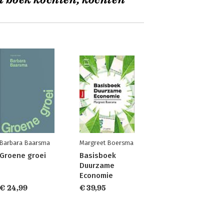
t boek kochten, kochten
Barbara Baarsma
Margreet Boersma
Groene groei
Basisboek
Duurzame
Economie
€ 24,99
€ 39,95