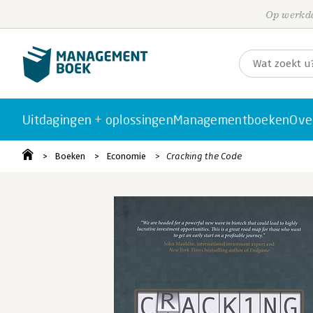
Op werkda
Uitdagingen + oplossingen
Managementboeken
Ove
Boeken
Economie
Cracking the Code