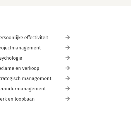
ersoonlijke effectiviteit
rojectmanagement
sychologie
eclame en verkoop
trategisch management
erandermanagement
erk en loopbaan