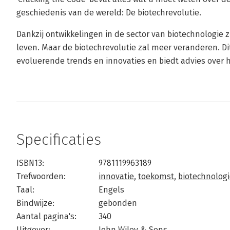
geschiedenis van de wereld: De biotechrevolutie.
Dankzij ontwikkelingen in de sector van biotechnologie
leven. Maar de biotechrevolutie zal meer veranderen. Di
evoluerende trends en innovaties en biedt advies over h
Specificaties
ISBN13:
9781119963189
Trefwoorden:
innovatie
,
toekomst
,
biotechnolog
Taal:
Engels
Bindwijze:
gebonden
Aantal pagina's:
340
Uitgever:
John Wiley & Sons