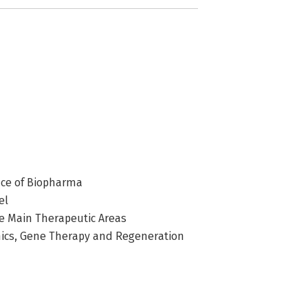
nce of Biopharma
el
he Main Therapeutic Areas
mics, Gene Therapy and Regeneration