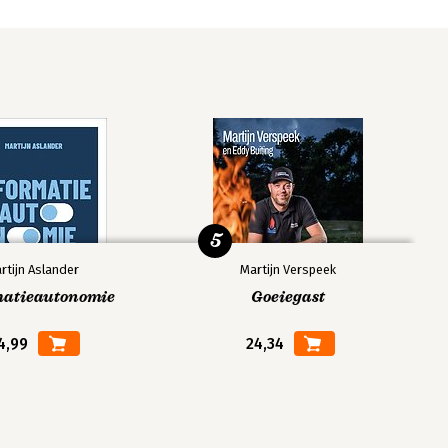
5
rtijn Aslander
Martijn Verspeek
matieautonomie
Goeiegast
4,99
24,34