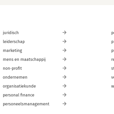
juridisch
p
leiderschap
p
marketing
p
mens en maatschappij
r
non-profit
s
ondernemen
v
organisatiekunde
w
personal finance
personeelsmanagement