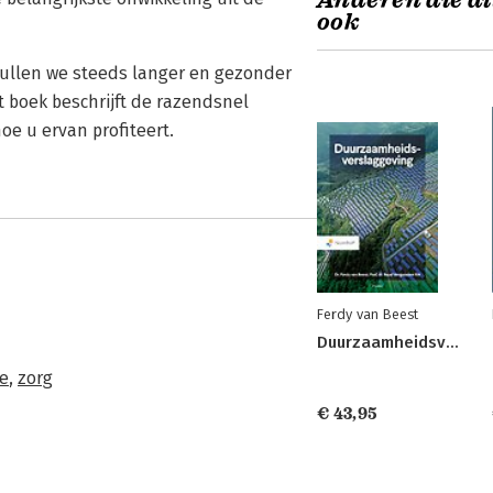
Anderen die di
ook
 zullen we steeds langer en gezonder
t boek beschrijft de razendsnel
oe u ervan profiteert.
Ferdy van Beest
Duurzaamheidsverslaggeving
ie
,
zorg
€ 43,95