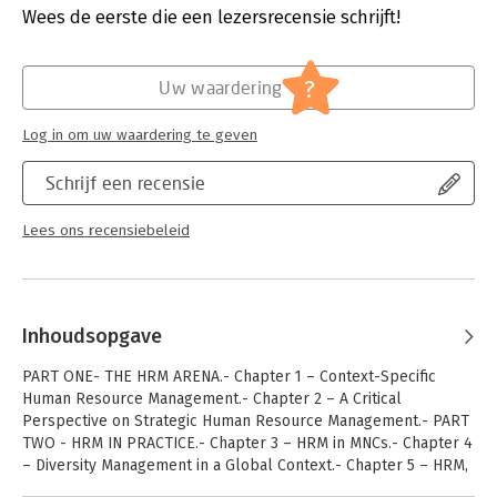
Wees de eerste die een lezersrecensie schrijft!
This is an ideal core textbook for undergraduate and
Hoofdrubriek:
Personeelsmanagement
postgraduate students studying on general business and
management degrees, specialist HRM degrees, and
?
international business degrees. In addition, this an important
Uw waardering
supplementary text for International HRM modules and HRM
modules on MBA programmes.
Log in om uw waardering te geven
Schrijf een recensie
Lees ons recensiebeleid
Inhoudsopgave
PART ONE- THE HRM ARENA.- Chapter 1 – Context-Specific
Human Resource Management.- Chapter 2 – A Critical
Perspective on Strategic Human Resource Management.- PART
TWO - HRM IN PRACTICE.- Chapter 3 – HRM in MNCs.- Chapter 4
– Diversity Management in a Global Context.- Chapter 5 – HRM,
Ethics and Corporate Social Responsibility.- Chapter 6 – Human