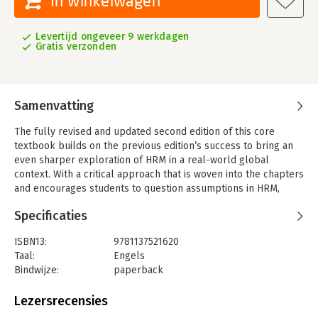
In winkelwagen
Levertijd ongeveer 9 werkdagen
Gratis verzonden
Samenvatting
The fully revised and updated second edition of this core
textbook builds on the previous edition’s success to bring an
even sharper exploration of HRM in a real-world global
context. With a critical approach that is woven into the chapters
and encourages students to question assumptions in HRM,
there is a consistent focus on the impact of globalization, the
Specificaties
ways in which theory has addressed the implications of a
globalized workforce, and the way HRM works in multinational
ISBN13:
9781137521620
corporations. Boasting a truly global orientation, this textbook
Taal:
Engels
draws on the expert knowledge of chapter authors from
Bindwijze:
paperback
around the world, combining international case studies with a
Uitgever:
Red Globe Press
strong offering of pedagogical features. While adopting a
Druk:
2
Lezersrecensies
rigorous academic approach, the book is also designed to
Verschijningsdatum:
26-4-2017
engage students and elicit independent thought.