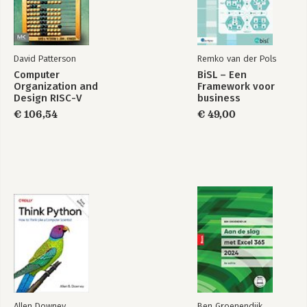
David Patterson
Remko van der Pols
Computer
BiSL – Een
Organization and
Framework voor
Design RISC-V
business
Edition
informatiemanagement
€ 106,54
€ 49,00
Allen Downey
Ben Groenendijk