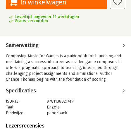
In winkelwagen
Levertijd ongeveer 11 werkdagen
Gratis verzonden
Samenvatting
Composing Music for Games is a guidebook for launching and
maintaining a successful career as a video game composer. It
offers a pragmatic approach to learning, intensified through
challenging project assignments and simulations. Author
Chance Thomas begins with the foundation of scoring
principles applicable to all media, and then progresses
Specificaties
serially through core methodologies specific to video game
music. This book offers a powerful blend of aesthetic,
ISBN13:
9781138021419
technique, technology and business, which are all necessary
Taal:
Engels
components for a successful career as a video game
Bindwijze:
paperback
composer.
Aantal pagina's:
364
Uitgever:
Taylor & Francis
Lezersrecensies
Verschijningsdatum:
7-4-2016