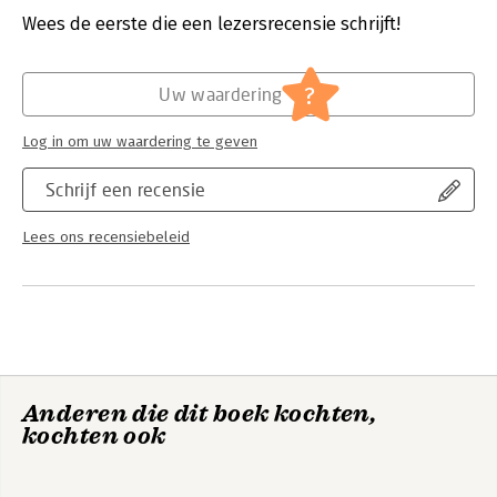
sociology, anthropology, cognitive psychology, industrial
Wees de eerste die een lezersrecensie schrijft!
engineering, managers in corporations and international
Hoofdrubriek:
Organisatiekunde
business, and business strategists.
?
Uw waardering
Log in om uw waardering te geven
Schrijf een recensie
Lees ons recensiebeleid
Anderen die dit boek kochten,
kochten ook