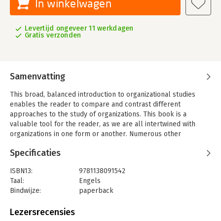
In winkelwagen
Levertijd ongeveer 11 werkdagen
Gratis verzonden
Samenvatting
This broad, balanced introduction to organizational studies
enables the reader to compare and contrast different
approaches to the study of organizations. This book is a
valuable tool for the reader, as we are all intertwined with
organizations in one form or another. Numerous other
disciplines besides sociology are addressed in this book,
Specificaties
including economics, political science, strategy and
management theory. Topic areas discussed in this book are the
ISBN13:
9781138091542
importance of organizations; defining organizations;
Taal:
Engels
organizations as rational, natural, and open systems;
Bindwijze:
paperback
environments, strategies, and structures of organizations; and
Aantal pagina's:
464
organizations and society. For those employed in fields where
Uitgever:
Taylor & Francis
Lezersrecensies
knowledge of organizational theory is necessary, including
Verschijningsdatum:
12-6-2017