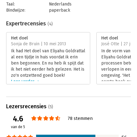
Taal:
Nederlands
Bindwijze:
paperback
Aantal pagina's:
364
Uitgever:
Unieboek | Het Spectrum
Expertrecensies
(4)
Druk:
35
Verschijningsdatum:
15-11-2017
Het doel
Het doel
Sonja de Bruin | 10 mei 2013
José Otte | 27 juni
Hoofdrubriek:
Organisatiekunde
Ik had Het doel van Eliyahu Goldrattal
In de vorm van ee
al een tijdje in huis voordat ik erin
Eliyahu Goldratt 
ben begonnen. En nu heb ik spijt dat
processen beter 
ik het niet eerder heb gelezen. Het is
verlopen in een in
zo'n ontzettend goed boek!
omgeving. 'Het doe
Lees verder
eerste boek over 
Constrains-metho
Lees verder
Lezersrecensies
(5)
4.6
78 stemmen
van de 5