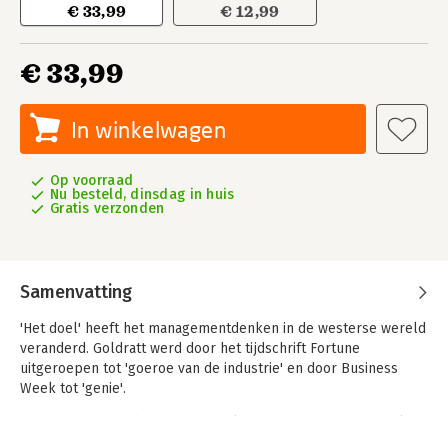
€ 33,99
€ 12,99
€ 33,99
In winkelwagen
Op voorraad
Nu besteld, dinsdag in huis
Gratis verzonden
Samenvatting
'Het doel' heeft het managementdenken in de westerse wereld
veranderd. Goldratt werd door het tijdschrift Fortune
uitgeroepen tot 'goeroe van de industrie' en door Business
Week tot 'genie'.
In een spannend detectiveverhaal vecht hoofdpersonage Alex
Rogo voor het behoud van zijn bedrijf (en zijn huwelijk). Met