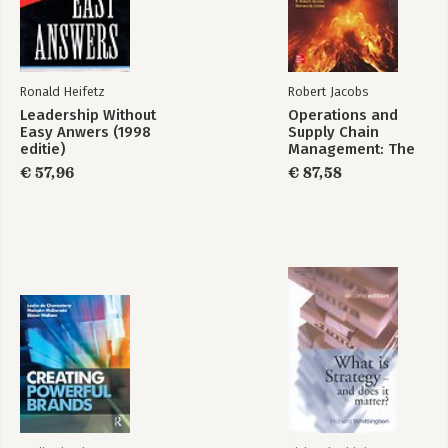
Bekijk alle boeken
Ronald Heifetz
Robert Jacobs
Leadership Without
Operations and
Easy Anwers (1998
Supply Chain
editie)
Management: The
Core: 2025 Release
€ 57,96
€ 87,58
ISE