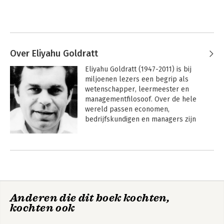
Over Eliyahu Goldratt
Eliyahu Goldratt (1947-2011) is bij 
miljoenen lezers een begrip als 
wetenschapper, leermeester en 
managementfilosoof. Over de hele 
wereld passen economen, 
bedrijfskundigen en managers zijn 
gedachtegoed toe in hun eigen 
organisaties. Hij werd internationaal 
Andere boeken door Eliyahu
erkend als baanbreker in de 
Goldratt
ontwikkeling van nieuwe 
managementconcepten en –systemen.
Anderen die dit boek kochten,
kochten ook