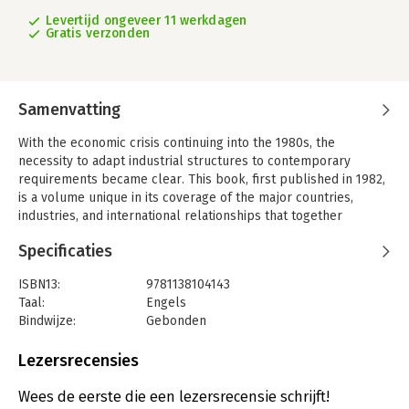
Levertijd ongeveer 11 werkdagen
Gratis verzonden
Samenvatting
With the economic crisis continuing into the 1980s, the
necessity to adapt industrial structures to contemporary
requirements became clear. This book, first published in 1982,
is a volume unique in its coverage of the major countries,
industries, and international relationships that together
generate the dynamic of structural change. Case studies by
Specificaties
industrial sector and country are provided, as well as
thoughtful analysis of a broad range of issues, including
ISBN13:
9781138104143
protectionism, foreign investment, primary production vs
Taal:
Engels
processing and manufacture, energy requirements, market
Bindwijze:
Gebonden
imperfections, employment, and the growth of
Aantal pagina's:
314
interdependence.
Uitgever:
Taylor & Francis
Lezersrecensies
Druk:
1
Serie:
Routledge Library Editions: International
Wees de eerste die een lezersrecensie schrijft!