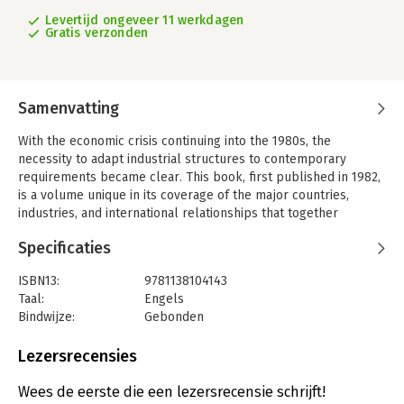
Levertijd ongeveer 11 werkdagen
Gratis verzonden
Samenvatting
With the economic crisis continuing into the 1980s, the
necessity to adapt industrial structures to contemporary
requirements became clear. This book, first published in 1982,
is a volume unique in its coverage of the major countries,
industries, and international relationships that together
generate the dynamic of structural change. Case studies by
Specificaties
industrial sector and country are provided, as well as
thoughtful analysis of a broad range of issues, including
ISBN13:
9781138104143
protectionism, foreign investment, primary production vs
Taal:
Engels
processing and manufacture, energy requirements, market
Bindwijze:
Gebonden
imperfections, employment, and the growth of
Aantal pagina's:
314
interdependence.
Uitgever:
Taylor & Francis
Lezersrecensies
Druk:
1
Serie:
Routledge Library Editions: International
Wees de eerste die een lezersrecensie schrijft!