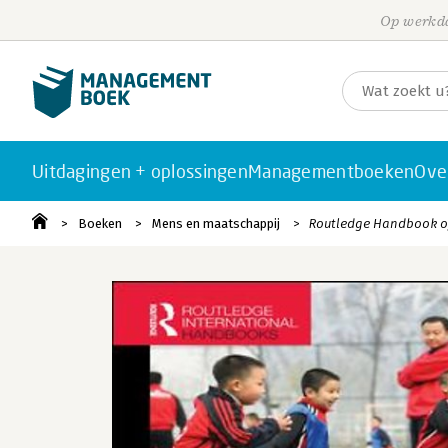
Op werkda
Uitdagingen + oplossingen
Managementboeken
Ove
Boeken
Mens en maatschappij
Routledge Handbook of