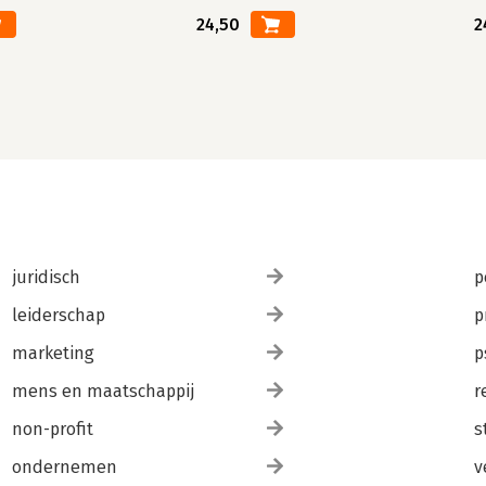
24,50
2
juridisch
p
leiderschap
p
marketing
p
mens en maatschappij
r
non-profit
s
ondernemen
v