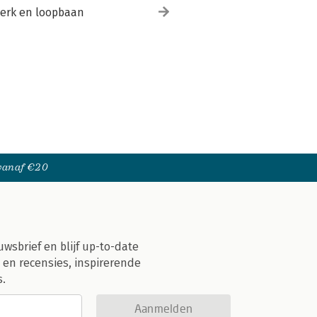
erk en loopbaan
 vanaf €20
uwsbrief en blijf up-to-date
 en recensies, inspirerende
s.
Aanmelden