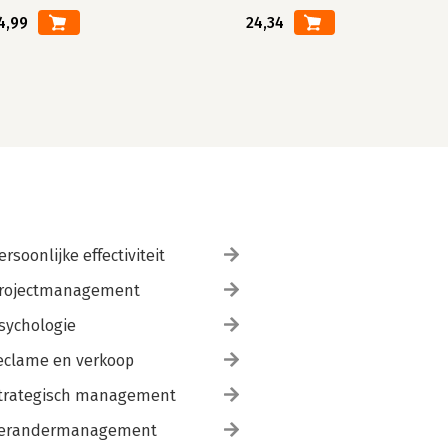
4,99
24,34
ersoonlijke effectiviteit
rojectmanagement
sychologie
eclame en verkoop
trategisch management
erandermanagement