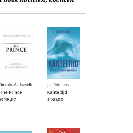
t boek kochten, kochten
Niccolo Machiavelli
Jan Rotmans
The Prince
Kanteltijd
€ 28,07
€ 30,00