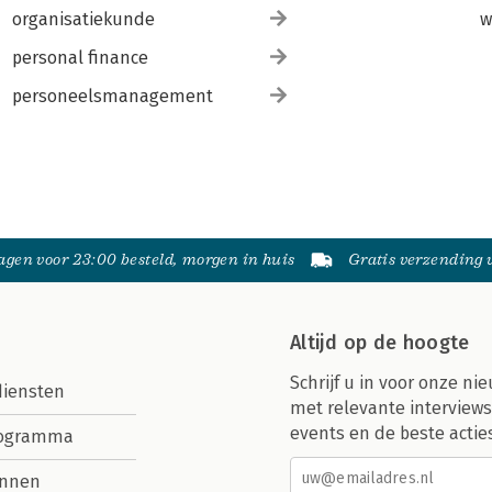
organisatiekunde
w
personal finance
personeelsmanagement
gen voor 23:00 besteld, morgen in huis
Gratis verzending
Altijd op de hoogte
Schrijf u in voor onze nie
diensten
met relevante interviews
events en de beste actie
rogramma
nnen