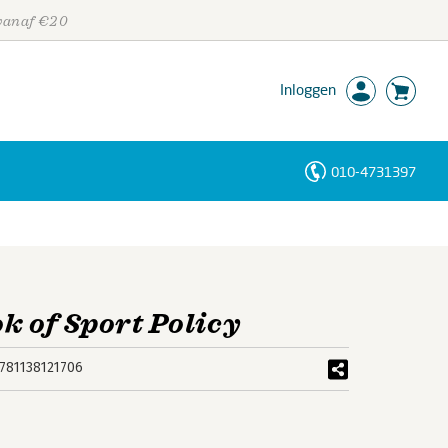
 vanaf €20
Inloggen
010-4731397
Personen
Trefwoorden
 of Sport Policy
781138121706