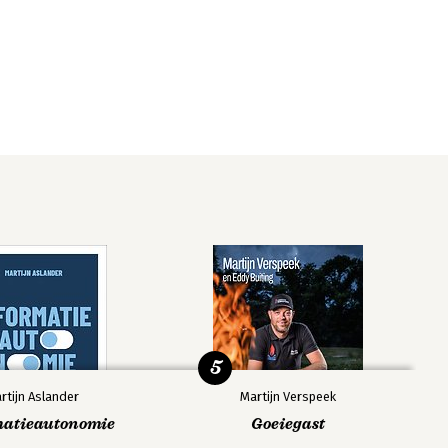
5
rtijn Aslander
Martijn Verspeek
matieautonomie
Goeiegast