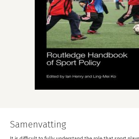
Samenvatting
It is difficult to fully understand the role that sport pla