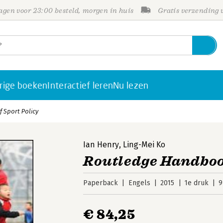
gen voor 23:00 besteld, morgen in huis
Gratis verzending
rige boeken
Interactief leren
Nu lezen
 Sport Policy
Ian Henry
,
Ling-Mei Ko
Routledge Handbook
Paperback
Engels
2015
1e druk
9
€ 84,25