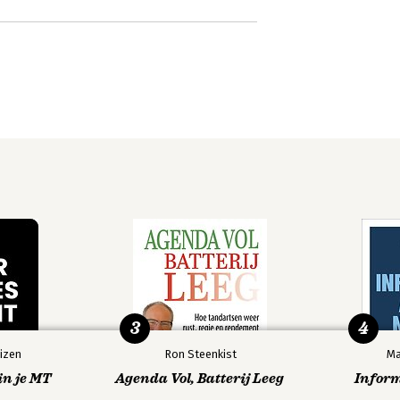
3
4
izen
Ron Steenkist
Ma
in je MT
Agenda Vol, Batterij Leeg
Infor