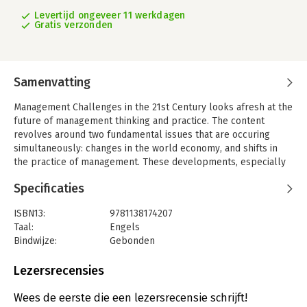
Levertijd ongeveer 11 werkdagen
Gratis verzonden
Samenvatting
Management Challenges in the 21st Century looks afresh at the
future of management thinking and practice. The content
revolves around two fundamental issues that are occuring
simultaneously: changes in the world economy, and shifts in
the practice of management. These developments, especially
in developed countries are crucial in exploring and
Specificaties
understanding the challenges of the future.
This volume focuses on the key questions for all business:
ISBN13:
9781138174207
What are the new realities? What new policies are required of
Taal:
Engels
companies and executives in order to deal with these changes.
Bindwijze:
Gebonden
Aantal pagina's:
204
Facing a whole swathe of issues head-on in his usual clear-
Uitgever:
Taylor & Francis
Lezersrecensies
sighted style, Drucker offers up a prescient and informed
Druk:
1
analysis that will help every executive to build a proactive
Hoofdrubriek:
Leiderschap
,
Strategisch management
,
Wees de eerste die een lezersrecensie schrijft!
strategy for the future.