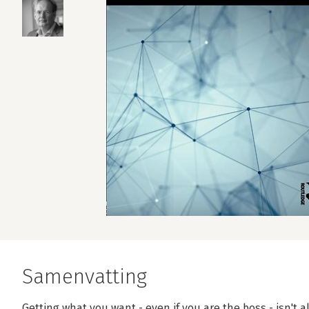
Samenvatting
Getting what you want - even if you are the boss - isn't 