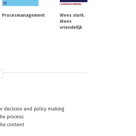
Procesmanagement
Wees sterk.
Wees
vriendelijk
bestuurskunde aan de faculteit 
n de Technische Universiteit Delft en 
schappen van de Erasmus Universiteit 
or decision and policy making
the process
the content
lhof