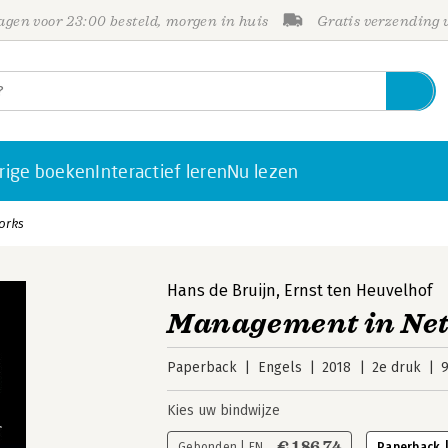
gen voor 23:00 besteld, morgen in huis
Gratis verzending
rige boeken
Interactief leren
Nu lezen
orks
Hans de Bruijn
,
Ernst ten Heuvelhof
Management in Ne
Paperback
Engels
2018
2e druk
Kies uw bindwijze
€ 186,74
Gebonden | EN
Paperback 