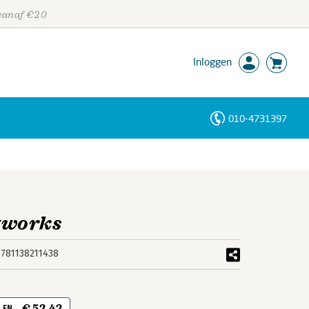
 vanaf €20
Inloggen
010-4731397
Personen
Trefwoorden
tworks
9781138211438
€ 52,42
| EN