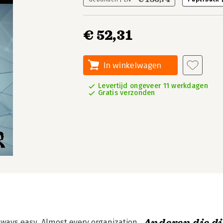
€ 52,31
In winkelwagen
Levertijd ongeveer 11 werkdagen
Gratis verzonden
always easy. Almost every organization,