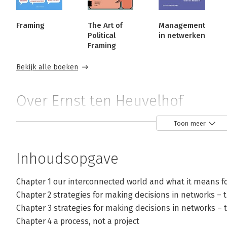
Framing
The Art of
Management
Political
in netwerken
Framing
Bekijk alle boeken
Over Ernst ten Heuvelhof
Ernst ten Heuvelhof is hoogleraar 
Toon meer
Techniek, Bestuur en Management va
aan de faculteit der Sociale Weten
Inhoudsopgave
Rotterdam.
Chapter 1 our interconnected world and what it means f
Chapter 2 strategies for making decisions in networks – 
Chapter 3 strategies for making decisions in networks – 
Andere boeken door Ernst ten Heuve
Chapter 4 a process, not a project