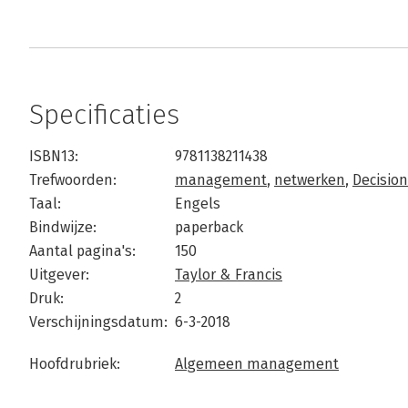
Specificaties
ISBN13:
9781138211438
Trefwoorden:
management
,
netwerken
,
Decisio
Taal:
Engels
Bindwijze:
paperback
Aantal pagina's:
150
Uitgever:
Taylor & Francis
Druk:
2
Verschijningsdatum:
6-3-2018
Hoofdrubriek:
Algemeen management