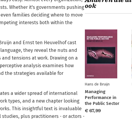
Anderen die di
ook
ests. Whether it's governments pushing
or even families deciding where to move
ompeting interests both within the
Bruijn and Ernst ten Heuvelhof cast
 language, they reveal the nuts and
 and tensions at work. Drawing on a
r perceptive analysis examines how
d the strategies available for
Hans de Bruijn
Managing
tes a wider spread of international
Performance in
work types, and a new chapter looking
the Public Sector
rks. This insightful text is invaluable
€ 67,99
udies, plus practitioners - or actors -