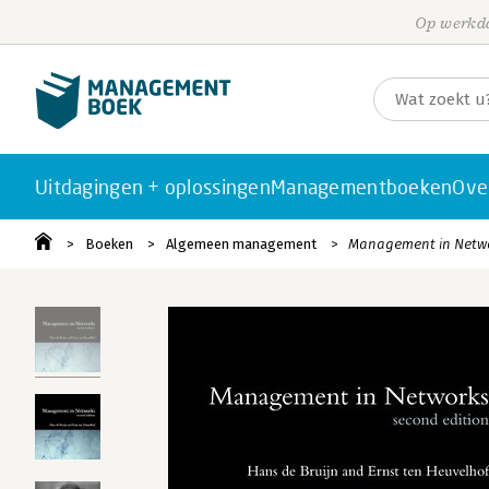
Op werkda
Uitdagingen + oplossingen
Managementboeken
Ove
Boeken
Algemeen management
Management in Netw