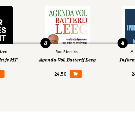
3
4
izen
Ron Steenkist
Ma
in je MT
Agenda Vol, Batterij Leeg
Infor
24,50
2