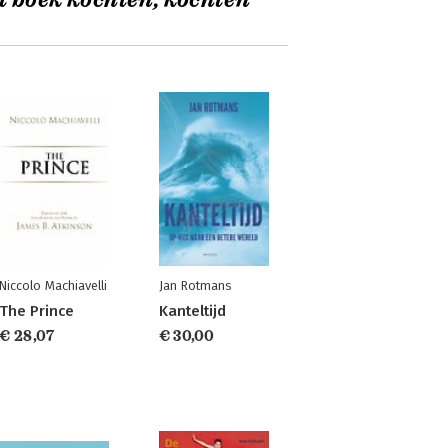
t boek kochten, kochten
Niccolo Machiavelli
Jan Rotmans
The Prince
Kanteltijd
€ 28,07
€ 30,00