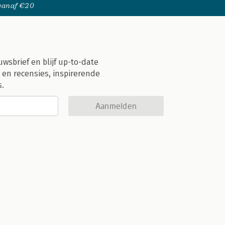
 vanaf €20
uwsbrief en blijf up-to-date
 en recensies, inspirerende
s.
Aanmelden