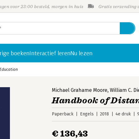
gen voor 23:00 besteld, morgen in huis
Gratis verzending
rige boeken
Interactief leren
Nu lezen
Education
Michael Grahame Moore
,
William C. Di
Handbook of Dista
Paperback
Engels
2018
4e druk
€ 136,43