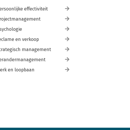
ersoonlijke effectiviteit
rojectmanagement
sychologie
eclame en verkoop
trategisch management
erandermanagement
erk en loopbaan