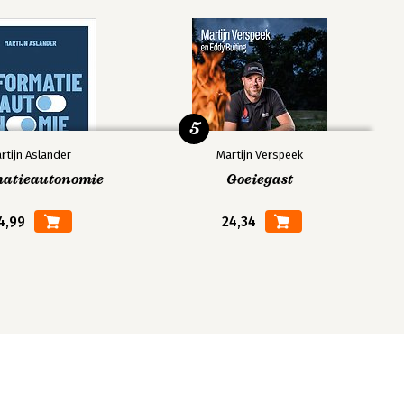
5
rtijn Aslander
Martijn Verspeek
matieautonomie
Goeiegast
4,99
24,34