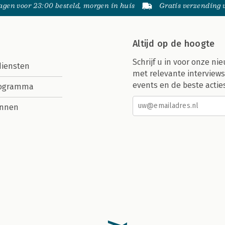
gen voor 23:00 besteld, morgen in huis
Gratis verzending
Altijd op de hoogte
Schrijf u in voor onze nie
diensten
met relevante interviews
events en de beste actie
rogramma
nnen