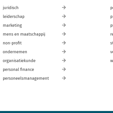
juridisch
p
leiderschap
p
marketing
p
mens en maatschappij
r
non-profit
s
ondernemen
v
organisatiekunde
w
personal finance
personeelsmanagement