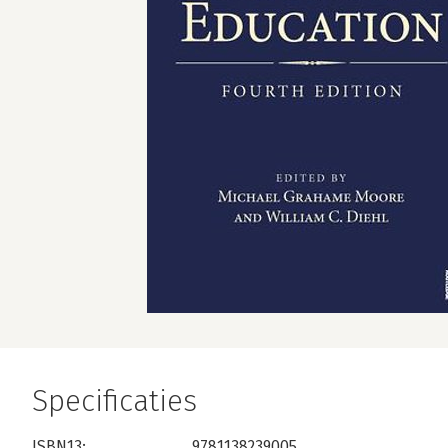
Specificaties
ISBN13:
9781138239005