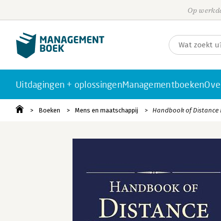
Op werkda
Uitdagingen + oplossingen
Managementboeken
Ove
Boeken
Mens en maatschappij
Handbook of Distance 