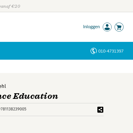
 vanaf €20
Inloggen
010-4731397
Personen
Trefwoorden
ehl
nce Education
9781138239005