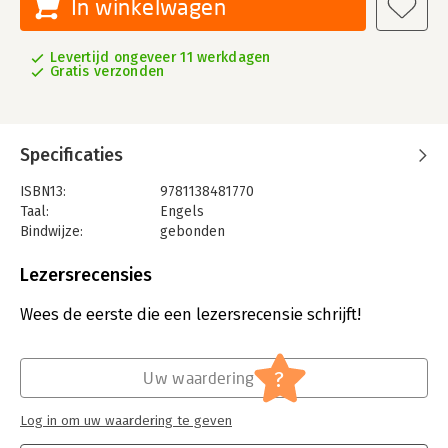
In winkelwagen
Levertijd ongeveer 11 werkdagen
Gratis verzonden
Specificaties
ISBN13:
9781138481770
Taal:
Engels
Bindwijze:
gebonden
Aantal pagina's:
446
Uitgever:
Taylor & Francis
Lezersrecensies
Verschijningsdatum:
16-4-2019
Wees de eerste die een lezersrecensie schrijft!
Hoofdrubriek:
Mens en maatschappij
?
Uw waardering
Log in om uw waardering te geven