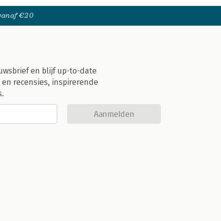
 vanaf €20
uwsbrief en blijf up-to-date
 en recensies, inspirerende
s.
Aanmelden