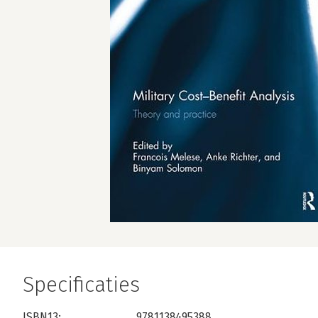
Specificaties
ISBN13:
9781138495388