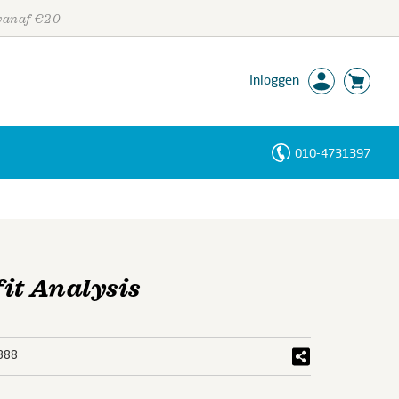
 vanaf €20
Inloggen
010-4731397
Personen
Trefwoorden
it Analysis
388