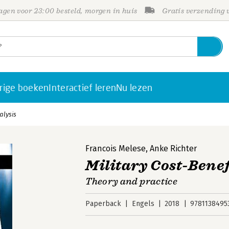
gen voor 23:00 besteld, morgen in huis
Gratis verzending
rige boeken
Interactief leren
Nu lezen
alysis
Francois Melese
,
Anke Richter
Military Cost-Benef
Theory and practice
Paperback
Engels
2018
9781138495