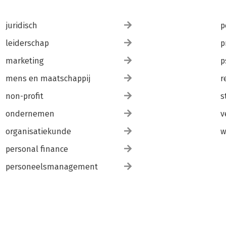
juridisch
p
leiderschap
p
marketing
p
mens en maatschappij
r
non-profit
s
ondernemen
v
organisatiekunde
w
personal finance
personeelsmanagement