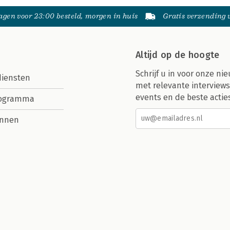
gen voor 23:00 besteld, morgen in huis
Gratis verzending
Altijd op de hoogte
Schrijf u in voor onze nie
diensten
met relevante interviews
events en de beste actie
rogramma
nnen