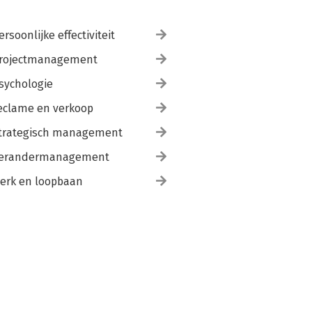
ersoonlijke effectiviteit
rojectmanagement
sychologie
eclame en verkoop
trategisch management
erandermanagement
erk en loopbaan