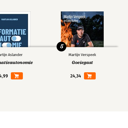
5
rtijn Aslander
Martijn Verspeek
matieautonomie
Goeiegast
4,99
24,34