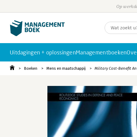
Op werkda
Uitdagingen + oplossingen
Managementboeken
Ove
Boeken
Mens en maatschappij
Military Cost-Benefit An