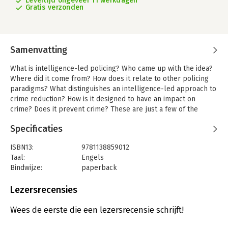
Levertijd ongeveer 11 werkdagen
Gratis verzonden
Samenvatting
What is intelligence-led policing? Who came up with the idea?
Where did it come from? How does it relate to other policing
paradigms? What distinguishes an intelligence-led approach to
crime reduction? How is it designed to have an impact on
crime? Does it prevent crime? These are just a few of the
questions that this book seeks to answer.
Specificaties
This revised and updated second edition includes new case
studies and viewpoints, a revised crime funnel based on new
ISBN13:
9781138859012
data, and a new chapter examining the expanding role of
Taal:
Engels
technology and big data in intelligence-led policing. Most
Bindwijze:
paperback
importantly, the author builds upon an updated definition of
Aantal pagina's:
234
intelligence-led policing as it has evolved into a framework
Uitgever:
Taylor & Francis
Lezersrecensies
capable of encompassing more operational police activity than
Druk:
2
simply organized crime and recidivist offenders.
Verschijningsdatum:
13-4-2016
Wees de eerste die een lezersrecensie schrijft!
Topics covered in this book include:
• The origins and aims of intelligence-led policing