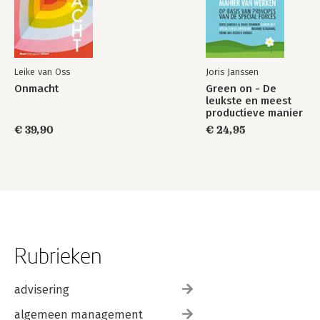
Leike van Oss
Joris Janssen
Onmacht
Green on - De
leukste en meest
productieve manier
van werken
€ 39,90
€ 24,95
Rubrieken
advisering
algemeen management