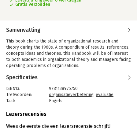
Levertijd ongeveer 8 werkdagen
Gratis verzonden
Samenvatting
This book charts the state of organizational research and
theory during the 1960s. A compendium of results, references,
concepts ideas and theories, this Handbook will be of interest
to both academics in organizational theory and managers facing
operating problems of organizations.
Specificaties
ISBN13:
9781138975750
Trefwoorden:
organisatieverbetering
,
evaluatie
Taal:
Engels
Bindwijze:
paperback
Aantal pagina's:
1268
Lezersrecensies
Uitgever:
Routledge
Druk:
1
Wees de eerste die een lezersrecensie schrijft!
Verschijningsdatum:
14-12-2015