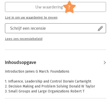
Hoofdrubriek:
Organisatiekunde
?
Uw waardering
Serie:
Routledge Library Editions: Organizations
Log in om uw waardering te geven
Schrijf een recensie
Lees ons recensiebeleid
Inhoudsopgave
Introduction James G March. Foundations
1. Influence, Leadership and Control Dorwin Cartwright
2. Decision Making and Problem Solving Donald W Taylor
3. Small Groups and Large Organizations Robert T
Golembiewski
4. Social Structure and Organizations Arthur L Stinchcombe.
Methodologies