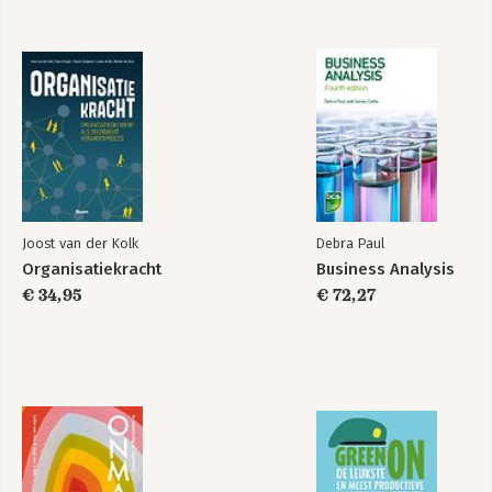
22. Hospitals: Technology, Structure and Goals Charles Perrow
23. The School as a Formal Organization Charles E Bidwell
24. Prison Organizations Donald R Cressey
25. Business Organizations William R Dill. Applications
26. Changing Interpersonal and Intergroup Relationships in
Organizations Herbert A Shepard.
27. Applied Organizational Change in Industry: Structural,
Technological and Humanistic Approaches Harold J Leavitt
28. Organization Design and Systems Analysis Chadwick
JHaberstroh
Joost van der Kolk
Debra Paul
Indices.
Organisatiekracht
Business Analysis
€ 34,95
€ 72,27