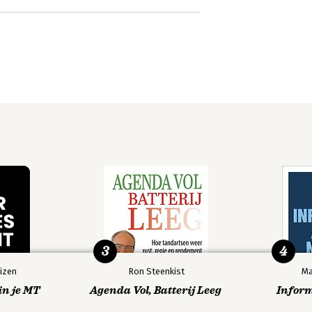
3
4
izen
Ron Steenkist
Ma
in je MT
Agenda Vol, Batterij Leeg
Infor