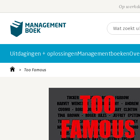
Op werkda
Uitdagingen + oplossingen
Managementboeken
Ove
Too Famous