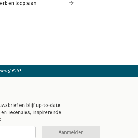
erk en loopbaan
 vanaf €20
uwsbrief en blijf up-to-date
 en recensies, inspirerende
s.
Aanmelden