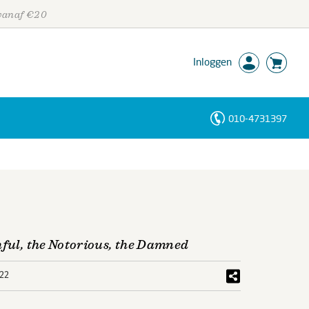
 vanaf €20
Inloggen
010-4731397
Personen
Trefwoorden
hful, the Notorious, the Damned
22