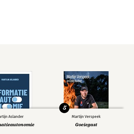
5
rtijn Aslander
Martijn Verspeek
matieautonomie
Goeiegast