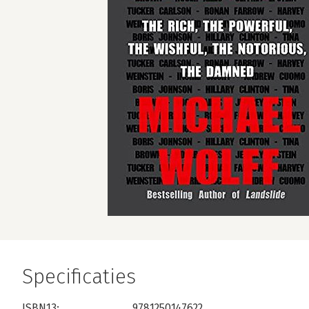
Specificaties
ISBN13:
9781250147622