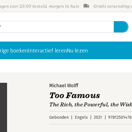
gen voor 23:00 besteld, morgen in huis
Gratis verzending
rige boeken
Interactief leren
Nu lezen
Michael Wolff
Too Famous
The Rich, the Powerful, the Wis
Gebonden
Engels
2021
97812501476