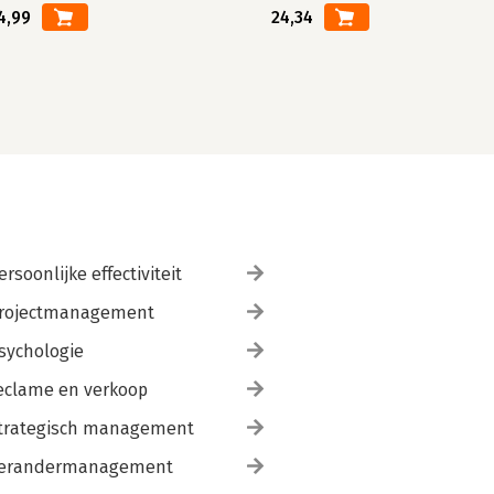
4,99
24,34
ersoonlijke effectiviteit
rojectmanagement
sychologie
eclame en verkoop
trategisch management
erandermanagement