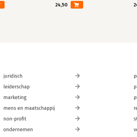
24,50
2
juridisch
p
leiderschap
p
marketing
p
mens en maatschappij
r
non-profit
s
ondernemen
v