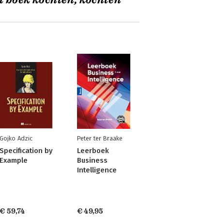
t boek kochten, kochten
Gojko Adzic
Peter ter Braake
Specification by
Leerboek
Example
Business
Intelligence
€ 59,74
€ 49,95