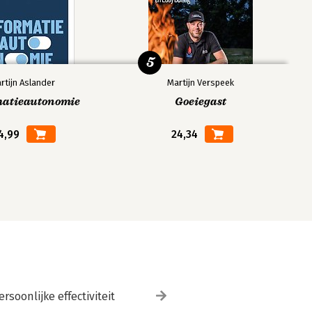
5
rtijn Aslander
Martijn Verspeek
matieautonomie
Goeiegast
4,99
24,34
ersoonlijke effectiviteit