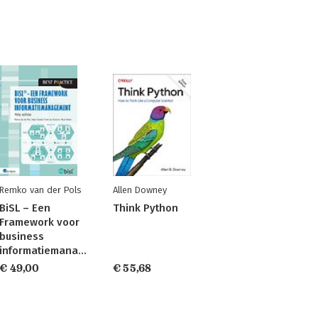
Remko van der Pols
Allen Downey
BiSL – Een
Think Python
Framework voor
business
informatiemanagement
€ 49,00
€ 55,68