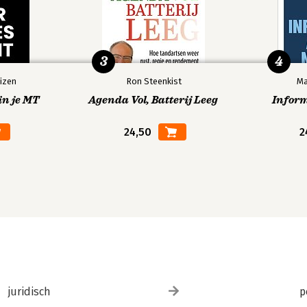
3
4
izen
Ron Steenkist
Ma
in je MT
Agenda Vol, Batterij Leeg
Infor
24,50
2
juridisch
p