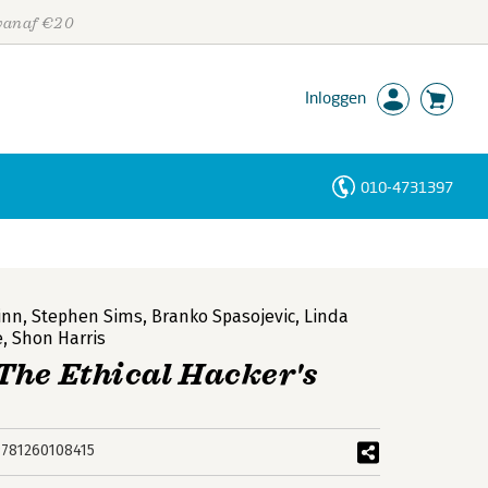
 vanaf €20
Inloggen
010-4731397
Personen
Trefwoorden
inn
,
Stephen Sims
,
Branko Spasojevic
,
Linda
e
,
Shon Harris
The Ethical Hacker's
9781260108415