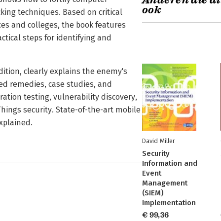
Anderen die di
ook
king techniques. Based on critical
ces and colleges, the book features
tical steps for identifying and
dition, clearly explains the enemy's
sted remedies, case studies, and
ation testing, vulnerability discovery,
hings security. State-of-the-art mobile
xplained.
David Miller
Security
Information and
Event
Management
(SIEM)
Implementation
€ 99,36