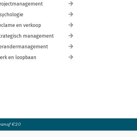
rojectmanagement
sychologie
eclame en verkoop
trategisch management
erandermanagement
erk en loopbaan
 vanaf €20