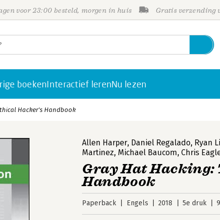
gen voor 23:00 besteld, morgen in huis
Gratis verzending
rige boeken
Interactief leren
Nu lezen
Ethical Hacker's Handbook
Allen Harper
,
Daniel Regalado
,
Ryan L
Martinez
,
Michael Baucom
,
Chris Eagl
Gray Hat Hacking: 
Handbook
Paperback
Engels
2018
5e druk