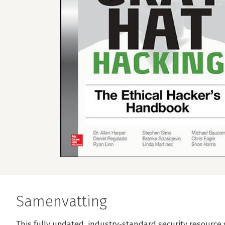
Samenvatting
This fully updated, industry-standard security resource