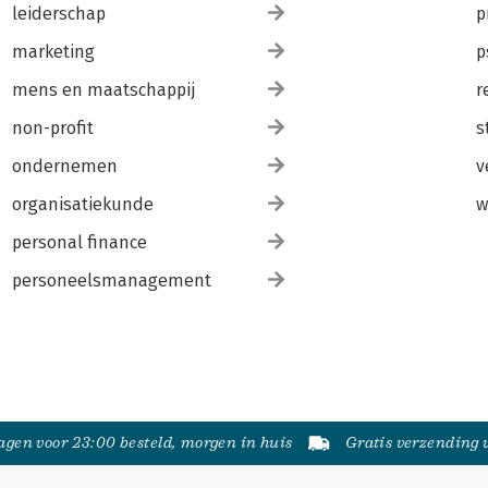
leiderschap
p
marketing
p
mens en maatschappij
r
non-profit
s
ondernemen
v
organisatiekunde
w
personal finance
personeelsmanagement
gen voor 23:00 besteld, morgen in huis
Gratis verzending