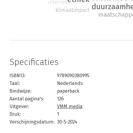
internet
duurzaamh
klimaatimpact
maatschappe
Specificaties
ISBN13:
9789090380995
Taal:
Nederlands
Bindwijze:
paperback
Aantal pagina's:
126
Uitgever:
VMM media
Druk:
1
Verschijningsdatum:
30-5-2024