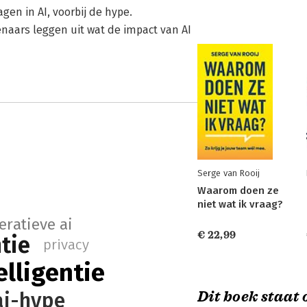
en in AI, voorbij de hype.
aars leggen uit wat de impact van AI
Serge van Rooij
Waarom doen ze
niet wat ik vraag?
eratieve ai
€ 22,99
ntie
privacy
lligentie
Dit boek staat o
ai-hype