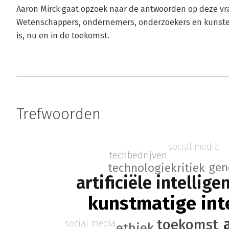
Aaron Mirck gaat opzoek naar de antwoorden op deze vrag
Wetenschappers, ondernemers, onderzoekers en kunsten
is, nu en in de toekomst.
Trefwoorden
social media
techbedrijven
gen
technologiekritiek
artificiële intellige
kunstmatige inte
toekomst
social media
ethiek