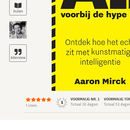
VOORMALIG NR. 1
VOORMALIG TO
1
Totaal 30 dagen
Totaal 53 dage
1 stem