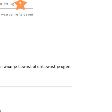
?
rdering
 waardering te geven
ken waar je bewust of onbewust je ogen
w