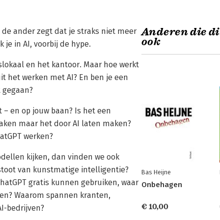
Anderen die di
de ander zegt dat je straks niet meer
ook
je in AI, voorbij de hype.
aslokaal en het kantoor. Maar hoe werkt
uit het werken met AI? En ben je een
nt gegaan?
 – en op jouw baan? Is het een
maken maar het door AI laten maken?
atGPT werken?
ellen kijken, dan vinden we ook
stoot van kunstmatige intelligentie?
Bas Heijne
ChatGPT gratis kunnen gebruiken, waar
Onbehagen
llen? Waarom spannen kranten,
€ 10,00
I-bedrijven?