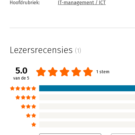
Hoofdrubriek:
IT-management / ICT
Lezersrecensies
(1)
5.0
1 stem
van de 5