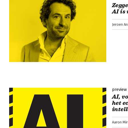
Zegge
AI is
Jeroen An
preview
AI, v
het e
intel
Aaron Mir