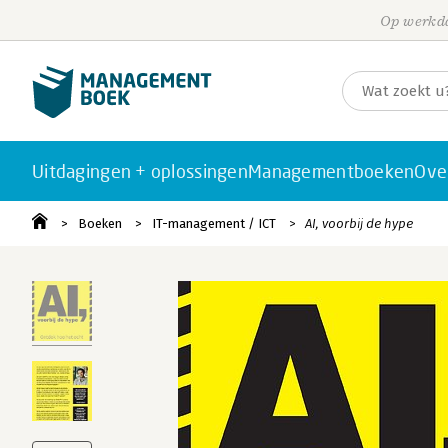
Op werkda
Uitdagingen + oplossingen
Managementboeken
Ove
Boeken
IT-management / ICT
AI, voorbij de hype