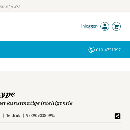
 vanaf €20
Inloggen
010-4731397
Personen
Trefwoorden
hype
met kunstmatige intelligentie
4
1e druk
9789090380995