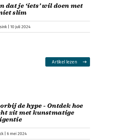
n dat je ‘iets’ wil doen met
 niet slim
sink
10 juli 2024
Artikel lezen
oorbij de hype - Ontdek hoe
cht zit met kunstmatige
ligentie
ck
6 mei 2024