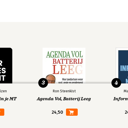
3
4
izen
Ron Steenkist
Ma
in je MT
Agenda Vol, Batterij Leeg
Infor
24,50
2