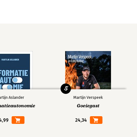
5
rtijn Aslander
Martijn Verspeek
matieautonomie
Goeiegast
4,99
24,34