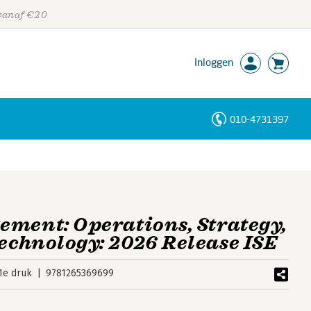
 vanaf €20
Inloggen
010-4731397
Personen
Trefwoorden
ement: Operations, Strategy,
echnology: 2026 Release ISE
1e druk
9781265369699