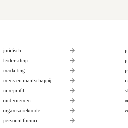
juridisch
p
leiderschap
p
marketing
p
mens en maatschappij
r
non-profit
s
ondernemen
v
organisatiekunde
w
personal finance