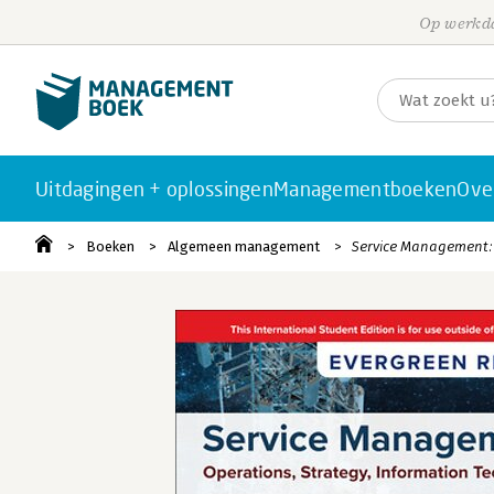
Op werkda
Uitdagingen + oplossingen
Managementboeken
Ove
Boeken
Algemeen management
Service Management: 