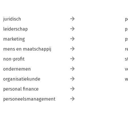
juridisch
p
leiderschap
p
marketing
p
mens en maatschappij
r
non-profit
s
ondernemen
v
organisatiekunde
w
personal finance
personeelsmanagement