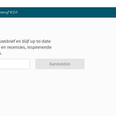
 vanaf €20
uwsbrief en blijf up-to-date
 en recensies, inspirerende
s.
Aanmelden