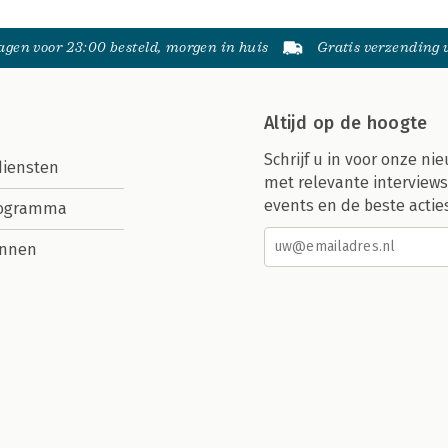
gen voor 23:00 besteld, morgen in huis
Gratis verzending
Altijd op de hoogte
Schrijf u in voor onze nie
diensten
met relevante interviews
events en de beste actie
rogramma
nnen