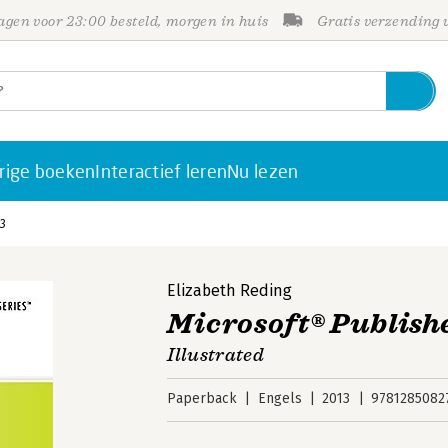
gen voor 23:00 besteld, morgen in huis
Gratis verzending
rige boeken
Interactief leren
Nu lezen
3
Elizabeth Reding
Microsoft® Publish
Illustrated
Paperback
Engels
2013
9781285082