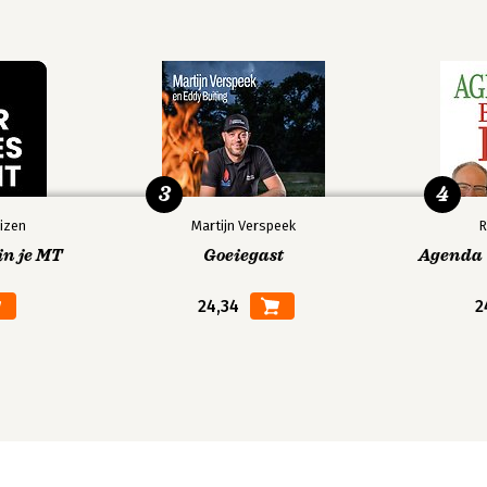
3
4
izen
Martijn Verspeek
R
in je MT
Goeiegast
Agenda V
24,34
2