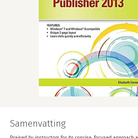
Samenvatting
Praised by instructors for its concise, focused approach 