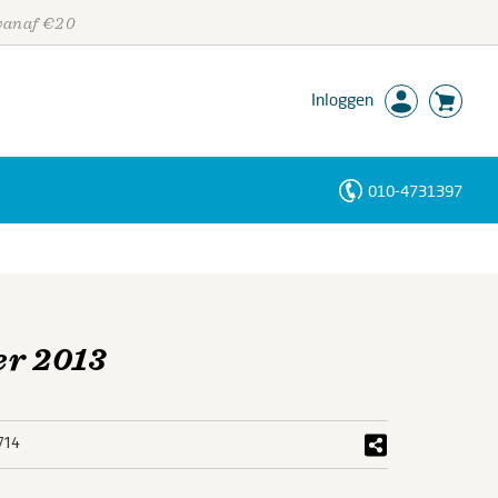
 vanaf €20
Inloggen
010-4731397
Personen
Trefwoorden
er 2013
714