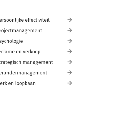
ersoonlijke effectiviteit
rojectmanagement
sychologie
eclame en verkoop
trategisch management
erandermanagement
erk en loopbaan