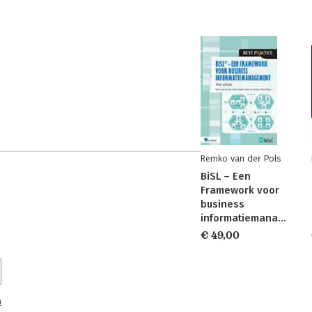
Remko van der Pols
BiSL – Een
Framework voor
business
informatiemanagement
€ 49,00
n