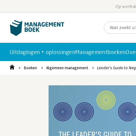
Op werkda
Uitdagingen + oplossingen
Managementboeken
Ove
Boeken
Algemeen management
Leader's Guide to Neg