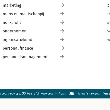
marketing
p
mens en maatschappij
r
non-profit
s
ondernemen
v
organisatiekunde
w
personal finance
personeelsmanagement
gen voor 23:00 besteld, morgen in huis
Gratis verzending