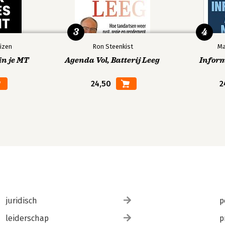
3
4
izen
Ron Steenkist
Ma
in je MT
Agenda Vol, Batterij Leeg
Infor
24,50
2
juridisch
p
leiderschap
p