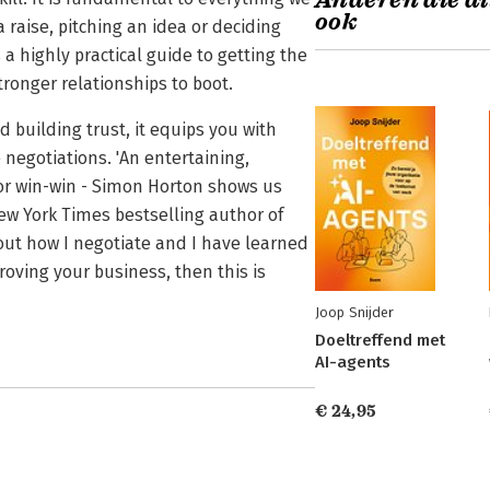
Anderen die di
ook
 raise, pitching an idea or deciding
 a highly practical guide to getting the
tronger relationships to boot.
building trust, it equips you with
 negotiations. 'An entertaining,
or win-win - Simon Horton shows us
ew York Times bestselling author of
ut how I negotiate and I have learned
proving your business, then this is
Joop Snijder
Doeltreffend met
AI-agents
€ 24,95