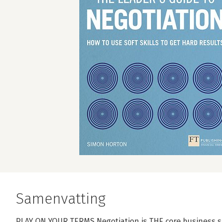
Samenvatting
PLAY ON YOUR TERMS Negotiation is THE core business ski