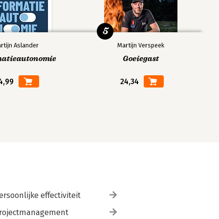
5
rtijn Aslander
Martijn Verspeek
matieautonomie
Goeiegast
4,99
24,34
ersoonlijke effectiviteit
rojectmanagement