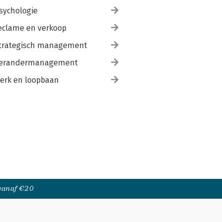
sychologie
eclame en verkoop
trategisch management
erandermanagement
erk en loopbaan
 vanaf €20