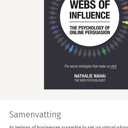
Samenvatting
As legions of businesses scramble to set up virtual-shop