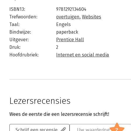
ISBN13:
9781292134604
Trefwoorden:
overtuigen
,
Websites
Taal:
Engels
Bindwijze:
paperback
Uitgever:
Prentice Hall
Druk:
2
Hoofdrubriek:
Internet en social media
Lezersrecensies
Wees de eerste die een lezersrecensie schrijft!
?
Schrijf een recensie
Uw waardering