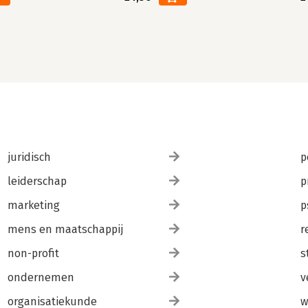
juridisch
p
leiderschap
p
marketing
p
mens en maatschappij
r
non-profit
s
ondernemen
v
organisatiekunde
w