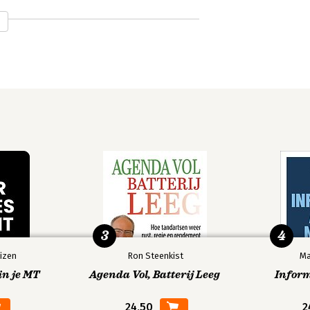
3
4
izen
Ron Steenkist
Ma
in je MT
Agenda Vol, Batterij Leeg
Infor
24,50
2