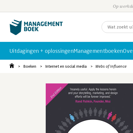
Op werkda
Uitdagingen + oplossingen
Managementboeken
Ove
Boeken
Internet en social media
Webs of Influence