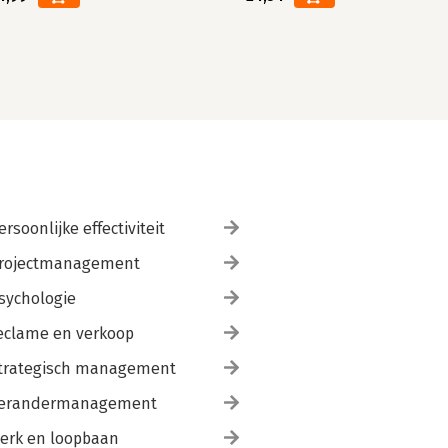
ersoonlijke effectiviteit
rojectmanagement
sychologie
eclame en verkoop
trategisch management
erandermanagement
erk en loopbaan