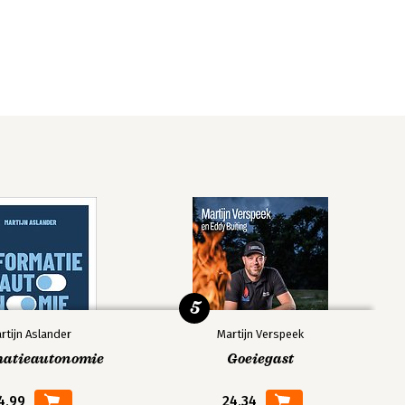
5
rtijn Aslander
Martijn Verspeek
matieautonomie
Goeiegast
4,99
24,34