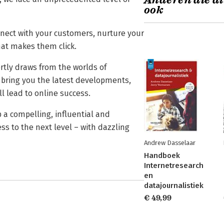
Anderen die di
ook
connect with your customers, nurture your
at makes them click.
ertly draws from the worlds of
 bring you the latest developments,
l lead to online success.
 a compelling, influential and
ess to the next level – with dazzling
Andrew Dasselaar
Handboek
Internetresearch
en
datajournalistiek
€ 49,99