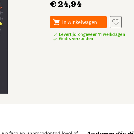
€ 24,94
In winkelwagen
Levertijd ongeveer 11 werkdagen
Gratis verzonden
, we face an unprecedented level of