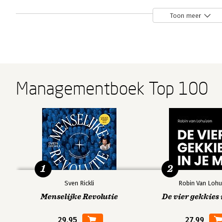
16. Increase your sales
17. Pricing and value
Toon meer
18. The 'behaviour chain'
19. Risk, trust and privacy
A: closing note…
Managementboek Top 100
Notes
Glossary
Index
1
2
Sven Rickli
Robin Van Lohu
Menselijke Revolutie
De vier gekkies 
29,95
27,99