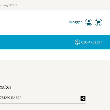
 vanaf €20
Inloggen
010-4731397
Personen
Trefwoorden
asion
781292134604