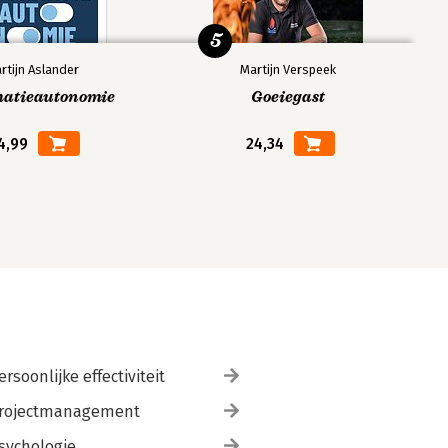
5
rtijn Aslander
Martijn Verspeek
matieautonomie
Goeiegast
4,99
24,34
ersoonlijke effectiviteit
rojectmanagement
sychologie