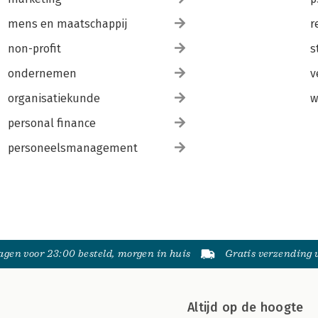
mens en maatschappij
r
non-profit
s
ondernemen
v
organisatiekunde
w
personal finance
personeelsmanagement
gen voor 23:00 besteld, morgen in huis
Gratis verzending
Altijd op de hoogte