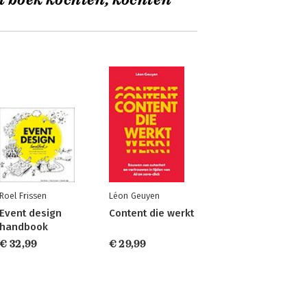
t boek kochten, kochten
Roel Frissen
Léon Geuyen
Event design
Content die werkt
handbook
€ 32,99
€ 29,99