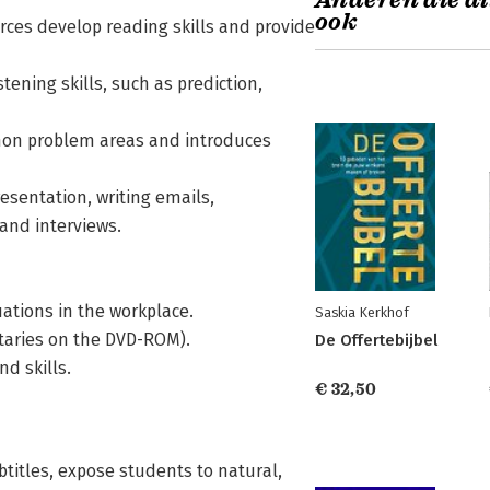
Anderen die di
ook
rces develop reading skills and provide
tening skills, such as prediction,
on problem areas and introduces
resentation, writing emails,
and interviews.
uations in the workplace.
Saskia Kerkhof
ntaries on the DVD-ROM).
De Offertebijbel
d skills.
€ 32,50
btitles, expose students to natural,