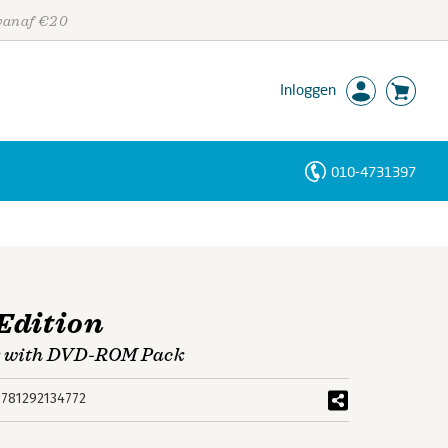
 vanaf €20
Inloggen
010-4731397
Personen
Trefwoorden
Edition
k with DVD-ROM Pack
9781292134772