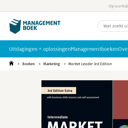
Op werkda
Uitdagingen + oplossingen
Managementboeken
Ove
Boeken
Marketing
Market Leader 3rd Edition