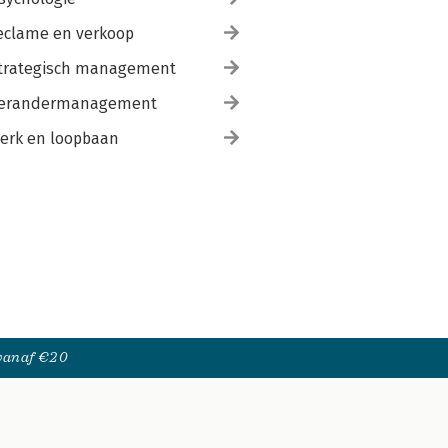
eclame en verkoop
trategisch management
erandermanagement
erk en loopbaan
 vanaf €20