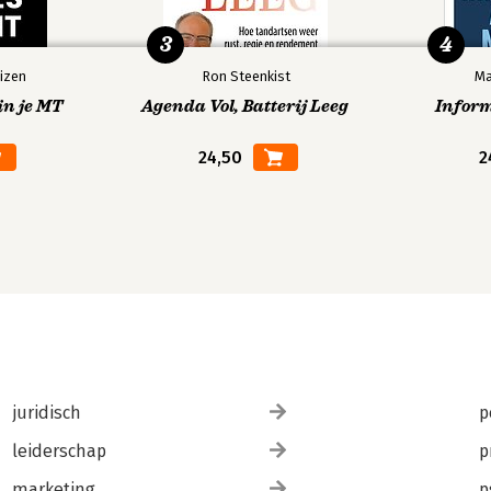
3
4
izen
Ron Steenkist
Ma
in je MT
Agenda Vol, Batterij Leeg
Infor
24,50
2
juridisch
p
leiderschap
p
marketing
p