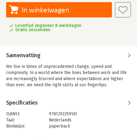
In winkelwagen
Levertijd ongeveer 8 werkdagen
Gratis verzonden
Samenvatting
We live in times of unprecedented change, speed and
complexity. In a world where the lines between work and life
are increasingly blurred and where expectations are higher
than ever, we need the right skills at our fingertips.
Soft skills are your greatest asset.
Specificaties
7 Skills for the Future
puts you back in the driving seat of your
ISBN13:
9781292259161
own life,
enabling you to be happier, find and do work you love
Taal:
Nederlands
and have a true sense of purpose.
Bindwijze:
paperback
Uitgever:
Pearson Education