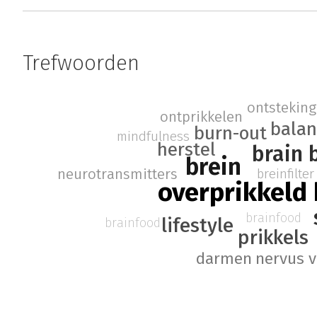
Trefwoorden
ontsteking
ontprikkelen
balan
burn-out
mindfulness
herstel
brain 
brein
neurotransmitters
breinfilter
overprikkeld 
brainfood
lifestyle
brainfood
prikkels
darmen
nervus 