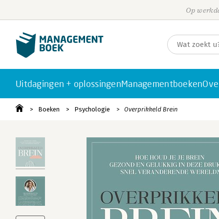
Op werkda
Uitdagingen + oplossingen
Managementboeken
Ove
Boeken
Psychologie
Overprikkeld Brein