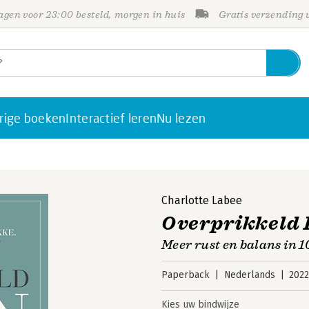
gen voor 23:00 besteld, morgen in huis
Gratis verzending
rige boeken
Interactief leren
Nu lezen
Charlotte Labee
Overprikkeld 
Meer rust en balans in 
Paperback
Nederlands
202
Kies uw bindwijze