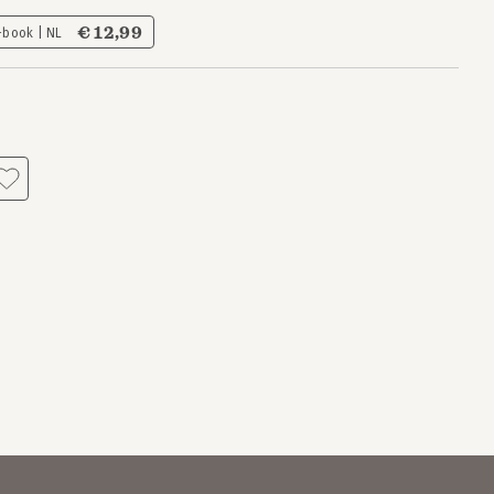
€ 12,99
-book | NL
s