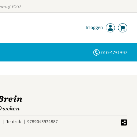
 vanaf €20
Inloggen
010-4731397
Personen
Trefwoorden
Brein
10 weken
2
1e druk
9789043924887