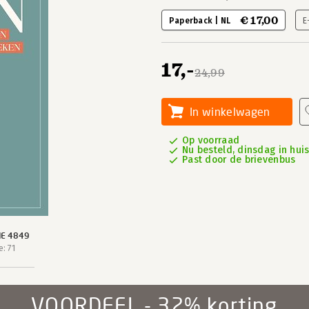
€ 17,00
Paperback | NL
E
17,-
24,99
In winkelwagen
Op voorraad
Nu besteld, dinsdag in hui
Past door de brievenbus
IE 4849
: 71
VOORDEEL - 32% korting