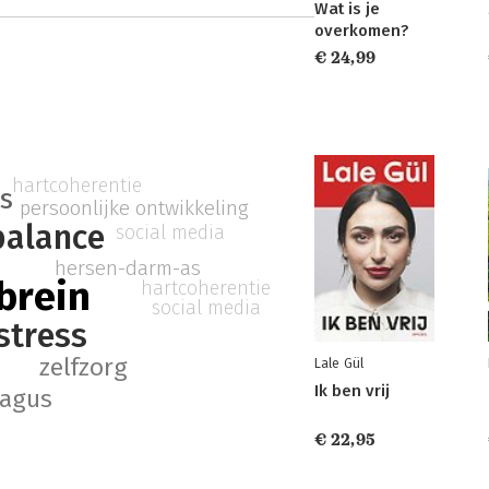
Wat is je
overkomen?
€ 24,99
hartcoherentie
s
persoonlijke ontwikkeling
balance
social media
hersen-darm-as
brein
hartcoherentie
social media
stress
zelfzorg
Lale Gül
Ik ben vrij
vagus
€ 22,95