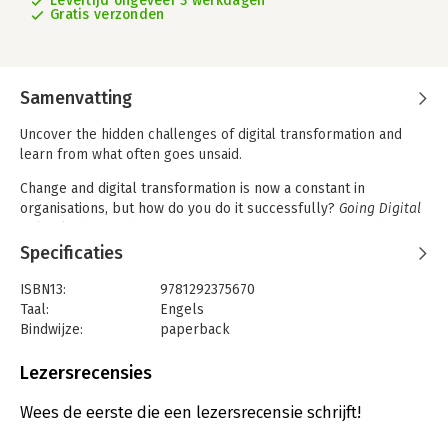
Levertijd ongeveer 3 werkdagen
Gratis verzonden
Samenvatting
Uncover the hidden challenges of digital transformation and
learn from what often goes unsaid.
Change and digital transformation is now a constant in
organisations, but how do you do it successfully?
Going Digital
helps leaders and managers navigate the fast pace of change
in today's workplace by focusing on the real day-to-day
Specificaties
challenges that organisations are facing.
ISBN13:
9781292375670
Organised thematically and covering AI, diversity, crises, and
Taal:
Engels
other topics, each chapter covers the story arc of what
Bindwijze:
paperback
businesses have done to address disruption. You will also learn
Aantal pagina's:
168
what worked (and what didn't) from case studies including
Uitgever:
Pearson
Lezersrecensies
companies such as the FT, Renault, Nissan, CNN, UBS and
Druk:
1
others.
Verschijningsdatum:
2-2-2022
Wees de eerste die een lezersrecensie schrijft!