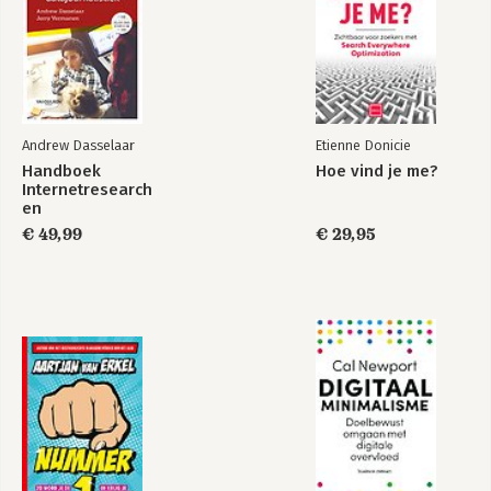
Andrew Dasselaar
Etienne Donicie
Handboek
Hoe vind je me?
Internetresearch
en
datajournalistiek
€ 49,99
€ 29,95