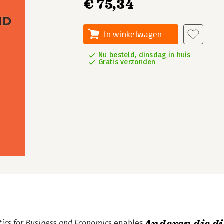
€ 75,34
In winkelwagen
Nu besteld, dinsdag in huis
Gratis verzonden
tics for Business and Economics
enables