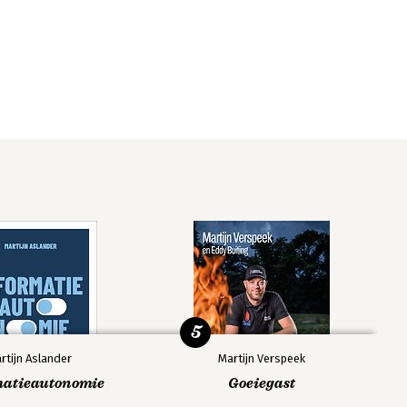
5
rtijn Aslander
Martijn Verspeek
matieautonomie
Goeiegast