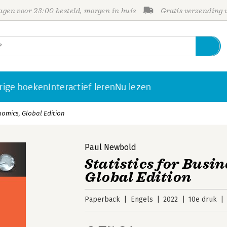
gen voor 23:00 besteld, morgen in huis
Gratis verzending
rige boeken
Interactief leren
Nu lezen
nomics, Global Edition
Paul Newbold
Statistics for Busi
Global Edition
Paperback
Engels
2022
10e druk