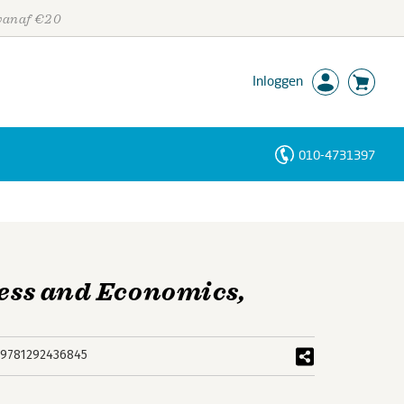
 vanaf €20
Inloggen
010-4731397
Personen
Trefwoorden
ness and Economics,
9781292436845