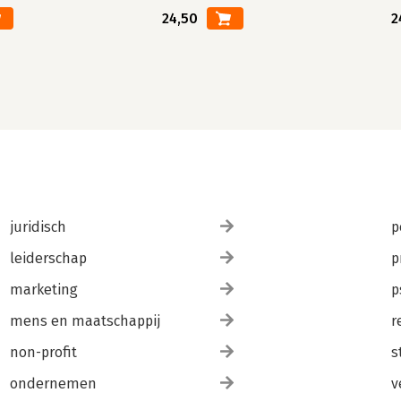
24,50
2
juridisch
p
leiderschap
p
marketing
p
mens en maatschappij
r
non-profit
s
ondernemen
v