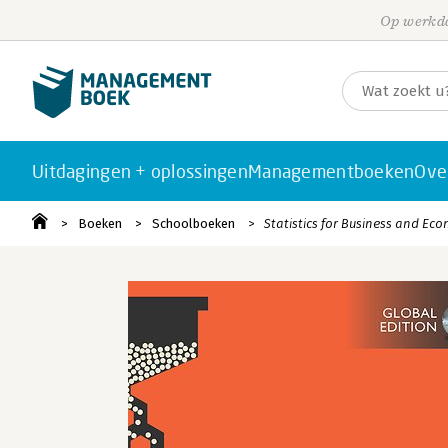
Op werkda
Uitdagingen + oplossingen
Managementboeken
Ove
Boeken
Schoolboeken
Statistics for Business and Eco