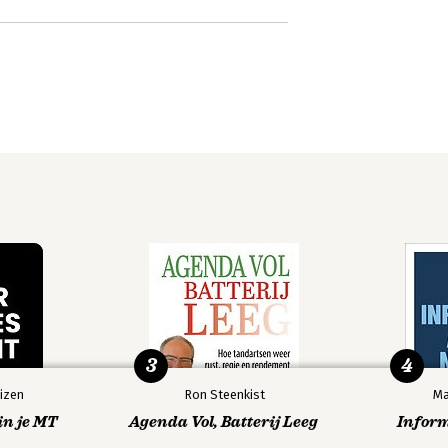
3
4
izen
Ron Steenkist
Ma
in je MT
Agenda Vol, Batterij Leeg
Infor