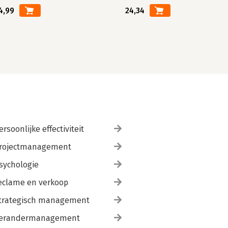
4,99
24,34
ersoonlijke effectiviteit
rojectmanagement
sychologie
eclame en verkoop
trategisch management
erandermanagement