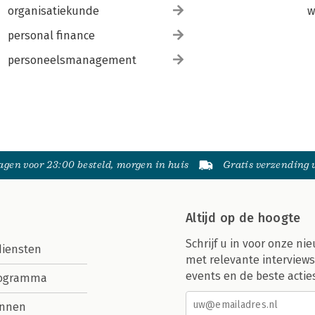
organisatiekunde
w
personal finance
personeelsmanagement
gen voor 23:00 besteld, morgen in huis
Gratis verzending
Altijd op de hoogte
Schrijf u in voor onze nie
diensten
met relevante interviews
events en de beste actie
rogramma
nnen