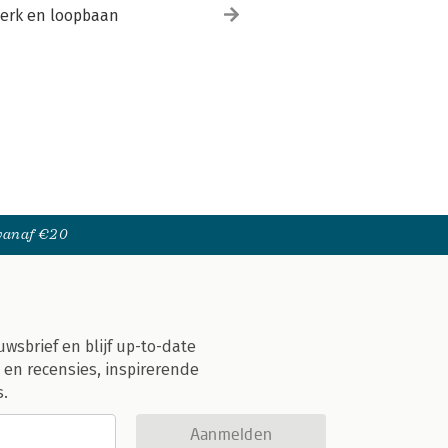
erk en loopbaan
 vanaf €20
uwsbrief en blijf up-to-date
 en recensies, inspirerende
s.
Aanmelden