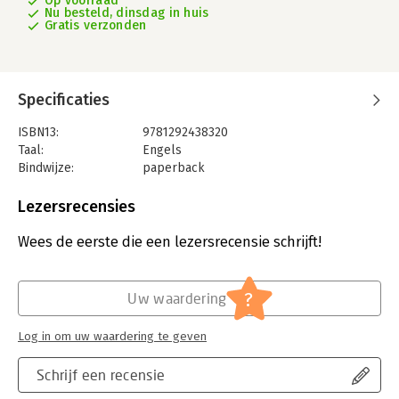
Op voorraad
Nu besteld, dinsdag in huis
Gratis verzonden
Specificaties
ISBN13:
9781292438320
Taal:
Engels
Bindwijze:
paperback
Aantal pagina's:
528
Uitgever:
Pearson Education
Lezersrecensies
Druk:
15
Verschijningsdatum:
15-7-2025
Wees de eerste die een lezersrecensie schrijft!
Hoofdrubriek:
Mens en maatschappij
?
Uw waardering
Log in om uw waardering te geven
Schrijf een recensie