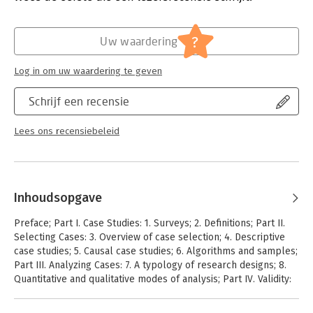
Hoofdrubriek:
Algemeen management
studies.
Serie:
Strategies for Socia
?
Uw waardering
Log in om uw waardering te geven
Schrijf een recensie
Lees ons recensiebeleid
Inhoudsopgave
Preface; Part I. Case Studies: 1. Surveys; 2. Definitions; Part II.
Selecting Cases: 3. Overview of case selection; 4. Descriptive
case studies; 5. Causal case studies; 6. Algorithms and samples;
Part III. Analyzing Cases: 7. A typology of research designs; 8.
Quantitative and qualitative modes of analysis; Part IV. Validity:
9. Internal validity; 10. External validity; Part V. Conclusions: 11.
Tradeoffs; Part VI. References; Index.