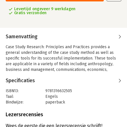
Levertijd ongeveer 9 werkdagen
Gratis verzonden
Samenvatting
Case Study Research: Principles and Practices provides a
general understanding of the case study method as well as
specific tools for its successful implementation. These tools
are applicable in a variety of fields including anthropology,
business and management, communications, economics,
education, medicine, political science, psychology, social work,
Specificaties
and sociology. Topics include: a survey of case study
approaches; a methodologically tractable definition of 'case
ISBN13:
9781316632505
study'; strategies for case selection, including random
Taal:
Engels
sampling and other algorithmic approaches; quantitative and
Bindwijze:
paperback
qualitative modes of case study analysis; and problems of
Aantal pagina's:
362
internal and external validity. The second edition of this core
Uitgever:
Cambridge University Press
Lezersrecensies
textbook is designed to be accessible to readers who are new
Verschijningsdatum:
24-12-2016
to the subject and is thoroughly revised and updated,
Wees de eerste die een lezersrecensie schrijft!
incorporating recent research and numerous up-to-date