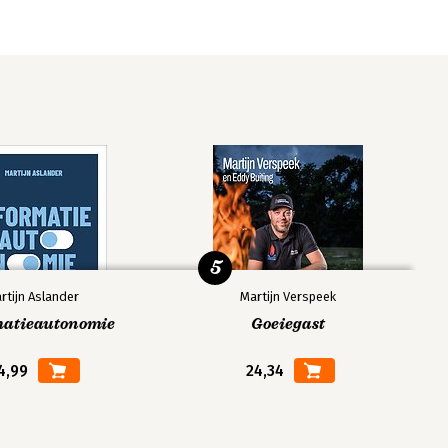
5
rtijn Aslander
Martijn Verspeek
matieautonomie
Goeiegast
4,99
24,34