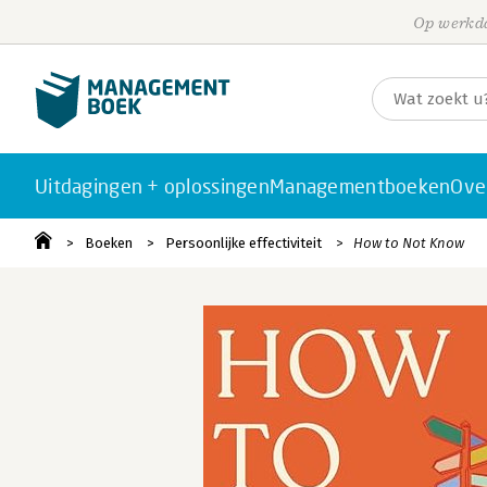
Op werkda
Uitdagingen + oplossingen
Managementboeken
Ove
Boeken
Persoonlijke effectiviteit
How to Not Know