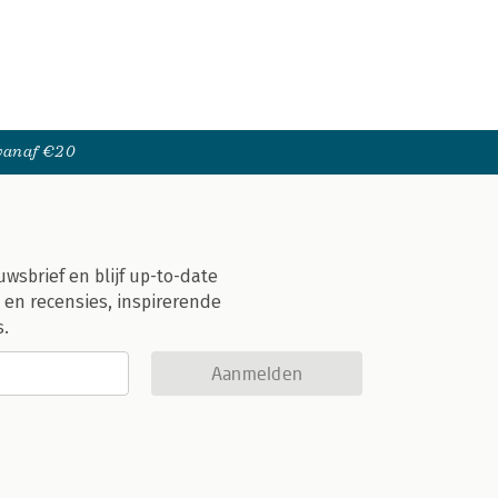
 vanaf €20
uwsbrief en blijf up-to-date
 en recensies, inspirerende
s.
Aanmelden