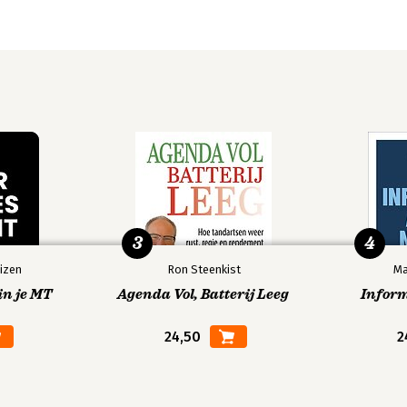
3
4
izen
Ron Steenkist
Ma
in je MT
Agenda Vol, Batterij Leeg
Infor
24,50
2