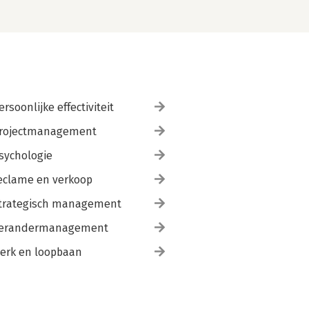
ersoonlijke effectiviteit
rojectmanagement
sychologie
eclame en verkoop
trategisch management
erandermanagement
erk en loopbaan