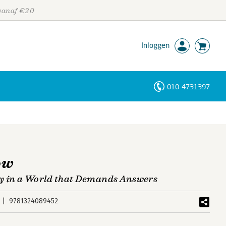
 vanaf €20
Inloggen
010-4731397
Personen
Trefwoorden
ow
ty in a World that Demands Answers
9781324089452