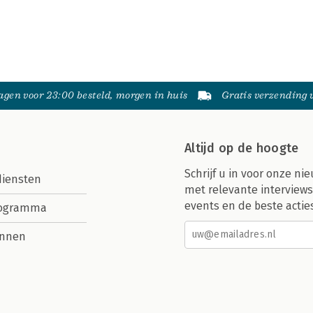
gen voor 23:00 besteld, morgen in huis
Gratis verzending
Altijd op de hoogte
Schrijf u in voor onze nie
diensten
met relevante interviews
events en de beste actie
rogramma
nnen