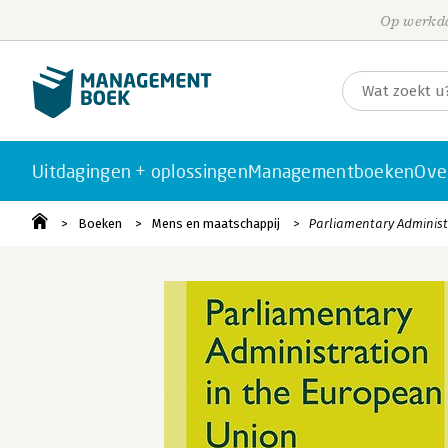
Op werkda
Uitdagingen + oplossingen
Managementboeken
Ove
Boeken
Mens en maatschappij
Parliamentary Administ