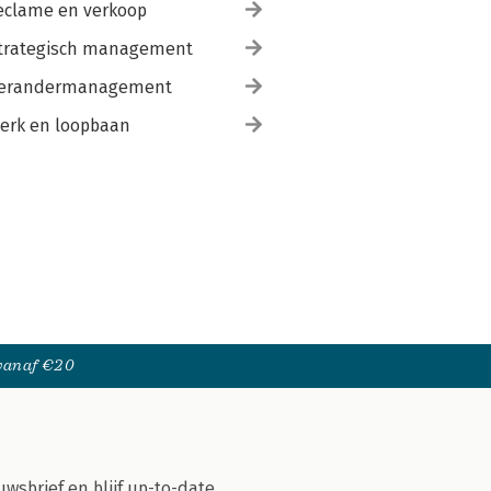
eclame en verkoop
trategisch management
erandermanagement
erk en loopbaan
 vanaf €20
uwsbrief en blijf up-to-date