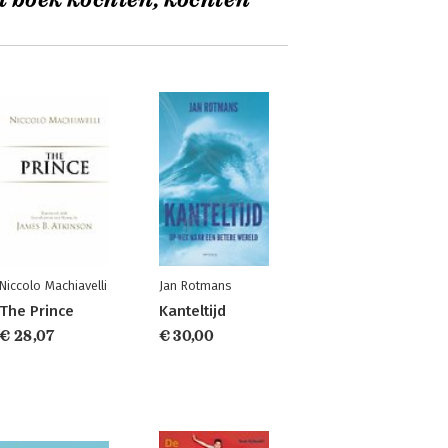
t boek kochten, kochten
Niccolo Machiavelli
Jan Rotmans
The Prince
Kanteltijd
€ 28,07
€ 30,00