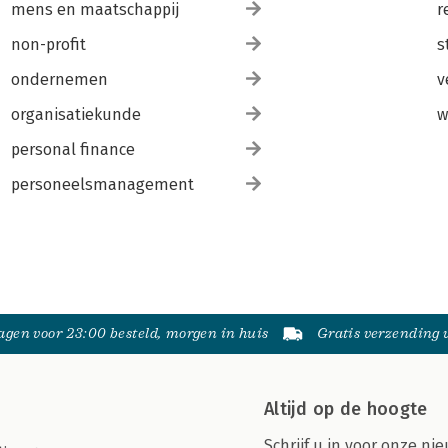
mens en maatschappij
r
non-profit
s
ondernemen
v
organisatiekunde
w
personal finance
personeelsmanagement
gen voor 23:00 besteld, morgen in huis
Gratis verzending
Altijd op de hoogte
Schrijf u in voor onze nie