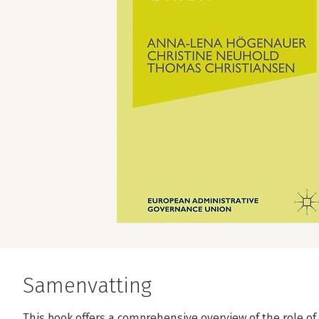
Samenvatting
This book offers a comprehensive overview of the role of