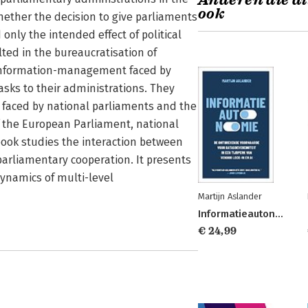
Anderen die di
ook
hether the decision to give parliaments
only the intended effect of political
lted in the bureaucratisation of
 information-management faced by
asks to their administrations. They
s faced by national parliaments and the
f the European Parliament, national
book studies the interaction between
rparliamentary cooperation. It presents
ynamics of multi-level
Martijn Aslander
Informatieautonomie
€ 24,99