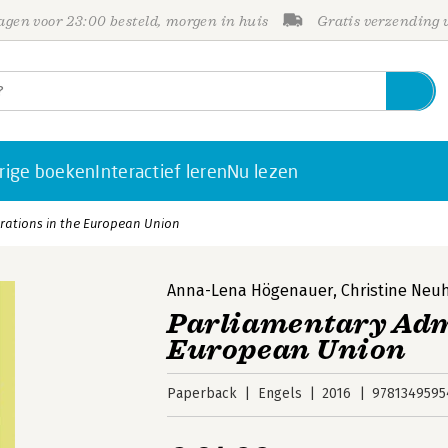
gen voor 23:00 besteld, morgen in huis
Gratis verzending
rige boeken
Interactief leren
Nu lezen
rations in the European Union
Anna-Lena Högenauer
,
Christine Neu
Parliamentary Admi
European Union
Paperback
Engels
2016
9781349595