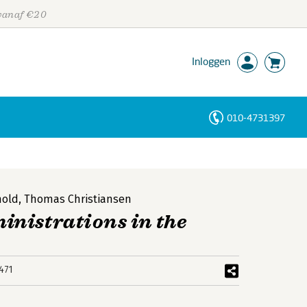
 vanaf €20
Inloggen
010-4731397
Personen
Trefwoorden
hold
,
Thomas Christiansen
nistrations in the
471