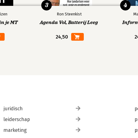
3
4
izen
Ron Steenkist
Ma
in je MT
Agenda Vol, Batterij Leeg
Infor
24,50
2
juridisch
p
leiderschap
p
marketing
p