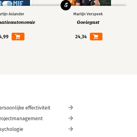
5
rtijn Aslander
Martijn Verspeek
matieautonomie
Goeiegast
4,99
24,34
ersoonlijke effectiviteit
rojectmanagement
sychologie