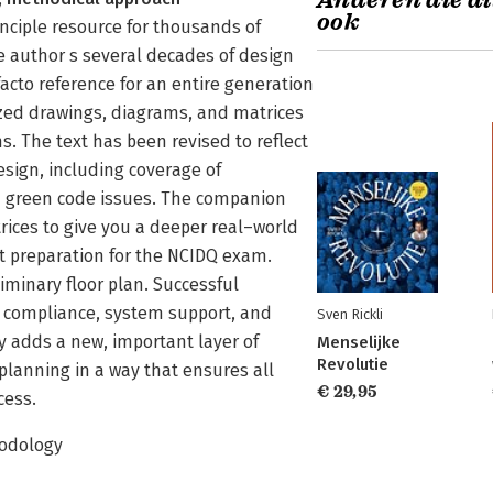
Anderen die di
ook
inciple resource for thousands of
 author s several decades of design
acto reference for an entire generation
tized drawings, diagrams, and matrices
 The text has been revised to reflect
sign, including coverage of
d green code issues. The companion
rices to give you a deeper real–world
ct preparation for the NCIDQ exam.
minary floor plan. Successful
e compliance, system support, and
Sven Rickli
ty adds a new, important layer of
Menselijke
Revolutie
lanning in a way that ensures all
€ 29,95
cess.
odology