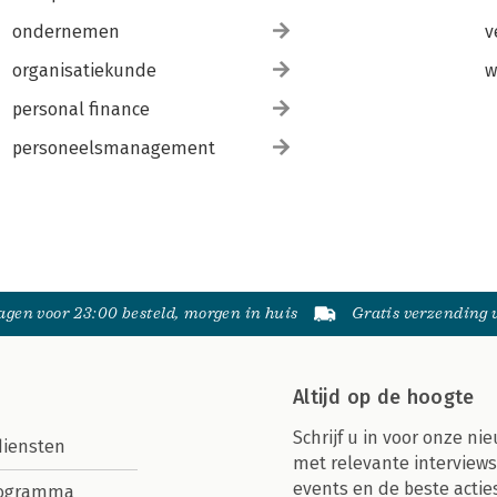
ondernemen
v
organisatiekunde
w
personal finance
personeelsmanagement
gen voor 23:00 besteld, morgen in huis
Gratis verzending
Altijd op de hoogte
Schrijf u in voor onze nie
diensten
met relevante interviews
events en de beste actie
rogramma