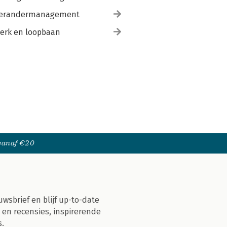
erandermanagement
erk en loopbaan
 vanaf €20
uwsbrief en blijf up-to-date
 en recensies, inspirerende
s.