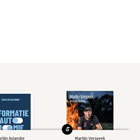
5
rtijn Aslander
Martijn Verspeek