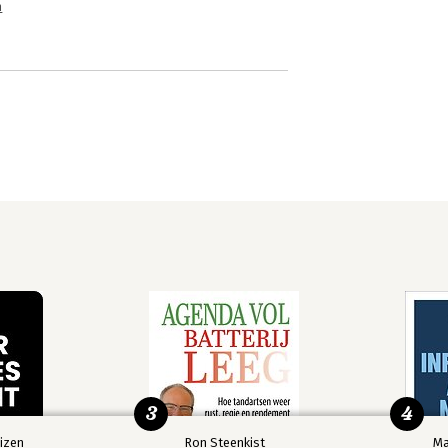
n
3
4
izen
Ron Steenkist
Ma