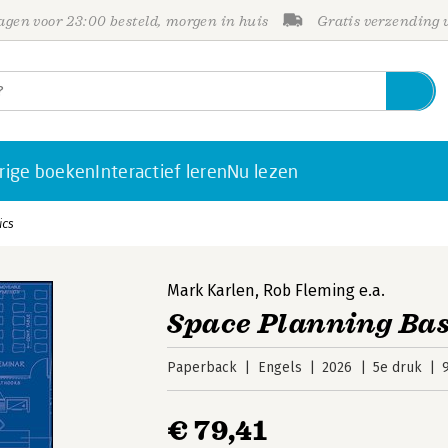
gen voor 23:00 besteld, morgen in huis
Gratis verzending
rige boeken
Interactief leren
Nu lezen
ics
Mark Karlen
,
Rob Fleming
e.a.
Space Planning Bas
Paperback
Engels
2026
5e druk
€ 79,41