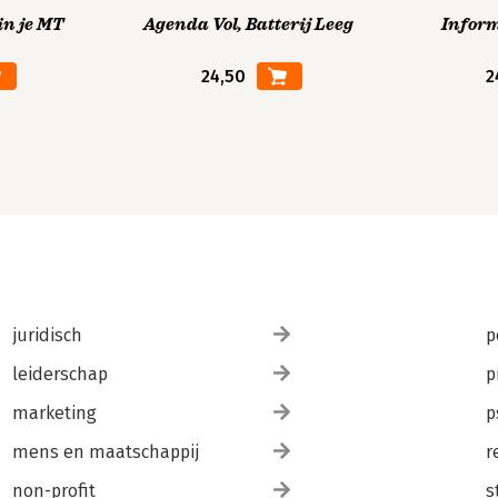
in je MT
Agenda Vol, Batterij Leeg
Infor
24,50
2
juridisch
p
leiderschap
p
marketing
p
mens en maatschappij
r
non-profit
s