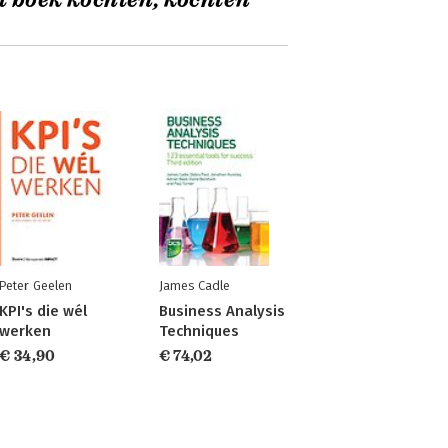
t boek kochten, kochten
Peter Geelen
James Cadle
KPI's die wél
Business Analysis
werken
Techniques
€ 34,90
€ 74,02