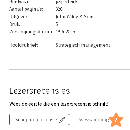
Bindwijze:
paperback
Aantal pagina's:
320
Uitgever:
John Wiley & Sons
Druk:
5
Verschijningsdatum:
19-4-2026
Hoofdrubriek:
Strategisch management
Lezersrecensies
Wees de eerste die een lezersrecensie schrijft!
?
Schrijf een recensie
Uw waardering