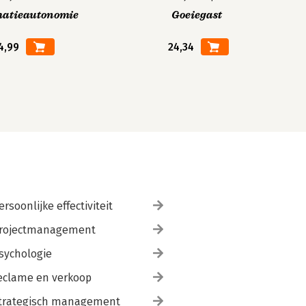
matieautonomie
Goeiegast
4,99
24,34
ersoonlijke effectiviteit
rojectmanagement
sychologie
eclame en verkoop
trategisch management