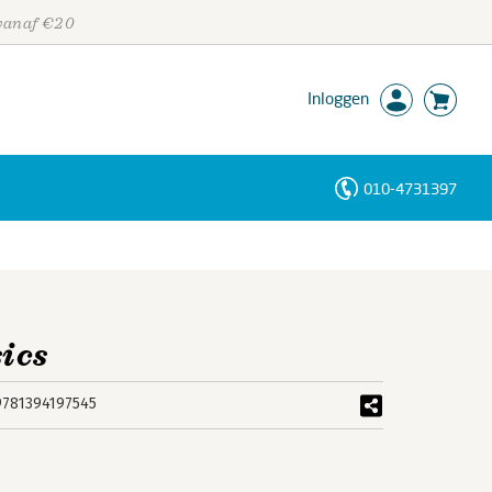
 vanaf €20
Inloggen
010-4731397
Personen
Trefwoorden
ics
9781394197545