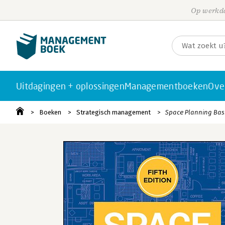
Op werkda
Uitdagingen + oplossingen
Managementboeken
Ove
Boeken
Strategisch management
Space Planning Bas