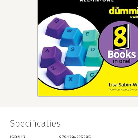
Specificaties
ISBN13:
9781394225385