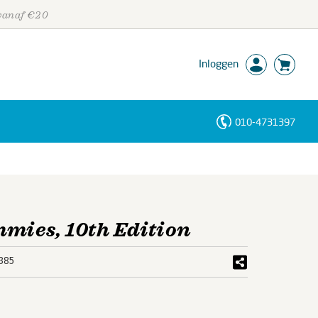
 vanaf €20
Inloggen
010-4731397
Personen
Trefwoorden
mies, 10th Edition
385