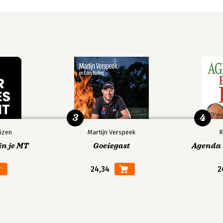
3
4
izen
Martijn Verspeek
R
in je MT
Goeiegast
Agenda V
24,34
2