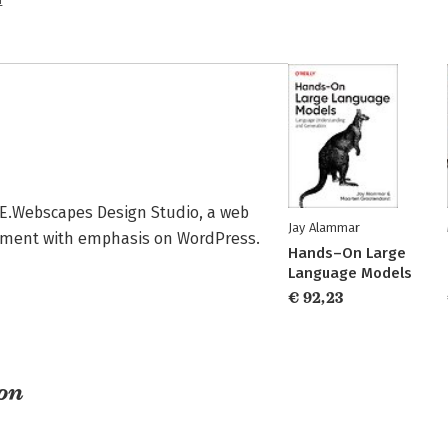
n
f E.Webscapes Design Studio, a web 
Jay Alammar
opment with emphasis on WordPress.
Hands–On Large
Language Models
€ 92,23
son