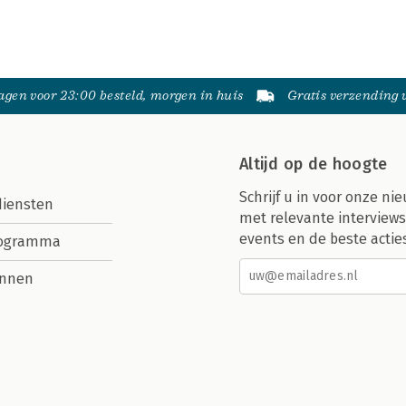
gen voor 23:00 besteld, morgen in huis
Gratis verzending
Altijd op de hoogte
Schrijf u in voor onze nie
diensten
met relevante interviews
events en de beste actie
rogramma
nnen