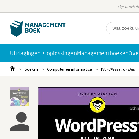
Op werkda
Uitdagingen + oplossingen
Managementboeken
Ove
Boeken
Computer en informatica
WordPress For Dummi