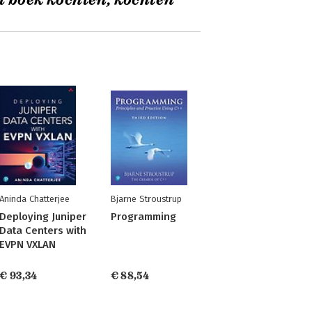
t boek kochten, kochten
Aninda Chatterjee
Bjarne Stroustrup
Deploying Juniper
Programming
Data Centers with
EVPN VXLAN
€ 93,34
€ 88,54