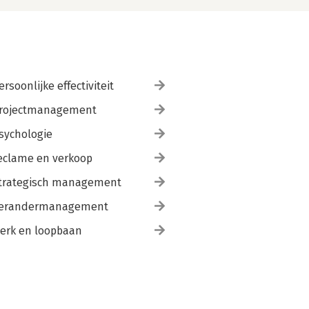
ersoonlijke effectiviteit
rojectmanagement
sychologie
eclame en verkoop
trategisch management
erandermanagement
erk en loopbaan