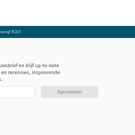
 vanaf €20
uwsbrief en blijf up-to-date
 en recensies, inspirerende
s.
Aanmelden