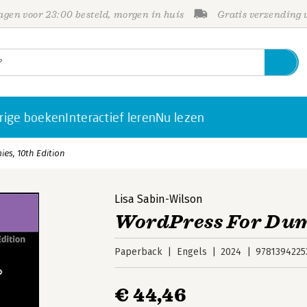
gen voor 23:00 besteld, morgen in huis
Gratis verzending
rige boeken
Interactief leren
Nu lezen
es, 10th Edition
Lisa Sabin-Wilson
WordPress For Dum
Paperback
Engels
2024
9781394225
€ 44,46