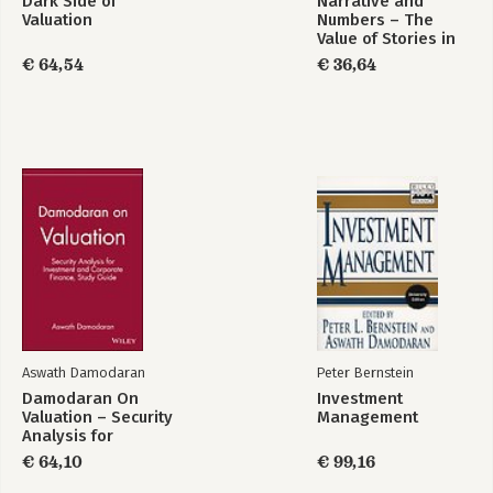
Dark Side of
Narrative and
Valuation
Numbers – The
Value of Stories in
Business
€ 64,54
€ 36,64
Aswath Damodaran
Peter Bernstein
Damodaran On
Investment
Valuation – Security
Management
Analysis for
Investment &
€ 64,10
€ 99,16
Corporate Finance
SG t/a