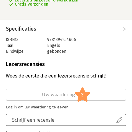
Levertijd ongeveer 8 werkdagen
Gratis verzonden
Specificaties
ISBN13:
9781394254606
Taal:
Engels
Bindwijze:
gebonden
Uitgever:
John Wiley & Sons
Verschijningsdatum:
18-2-2025
Lezersrecensies
Hoofdrubriek:
Financieel management
Wees de eerste die een lezersrecensie schrijft!
?
Uw waardering
Log in om uw waardering te geven
Schrijf een recensie