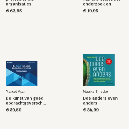
organisaties
onderzoek en
advies, Handboek
€ 62,95
€ 19,95
voor studenten en
docenten
Marcel Vilain
Maaike Thiecke
De kunst van goed
Doe anders even
opdrachtgeverschap
anders
€ 39,50
€ 34,99