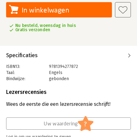
In winkelwagen
Nu besteld, woensdag in huis
Gratis verzonden
Specificaties
ISBN13:
9781394277872
Taal:
Engels
Bindwijze:
gebonden
Aantal pagina's:
320
Uitgever:
John Wiley & Sons
Lezersrecensies
Verschijningsdatum:
28-8-2025
Wees de eerste die een lezersrecensie schrijft!
Hoofdrubriek:
Advisering
?
Uw waardering
Log in om uw waardering te geven