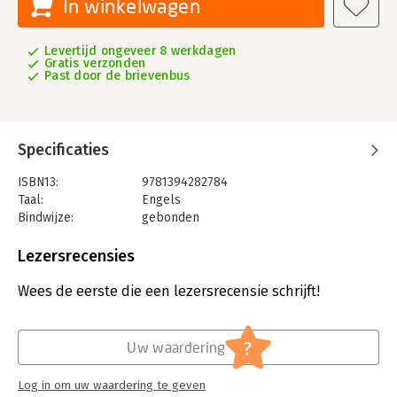
In winkelwagen
Levertijd ongeveer 8 werkdagen
Gratis verzonden
Past door de brievenbus
Specificaties
ISBN13:
9781394282784
Taal:
Engels
Bindwijze:
gebonden
Aantal pagina's:
240
Uitgever:
John Wiley & Sons
Lezersrecensies
Verschijningsdatum:
3-12-2024
Wees de eerste die een lezersrecensie schrijft!
Hoofdrubriek:
Marketing
,
Reclame en verkoop
?
Uw waardering
Log in om uw waardering te geven