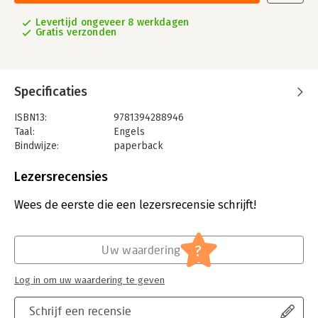
Levertijd ongeveer 8 werkdagen
Gratis verzonden
Specificaties
ISBN13:
9781394288946
Taal:
Engels
Bindwijze:
paperback
Aantal pagina's:
384
Uitgever:
John Wiley & Sons
Lezersrecensies
Druk:
3
Verschijningsdatum:
11-9-2025
Wees de eerste die een lezersrecensie schrijft!
Hoofdrubriek:
Marketing
?
Uw waardering
Log in om uw waardering te geven
Schrijf een recensie