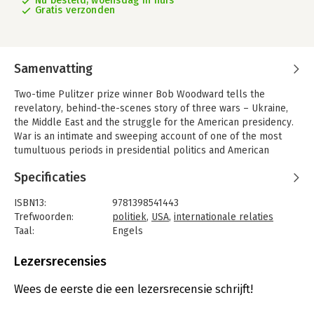
Nu besteld, woensdag in huis
Gratis verzonden
Samenvatting
Two-time Pulitzer prize winner Bob Woodward tells the
revelatory, behind-the-scenes story of three wars – Ukraine,
the Middle East and the struggle for the American presidency.
War is an intimate and sweeping account of one of the most
tumultuous periods in presidential politics and American
history. We see President Joe Biden and his top advisers in
Specificaties
tense conversations with Russian president Vladimir Putin,
Israeli prime minister Benjamin Netanyahu and Ukrainian
ISBN13:
9781398541443
president Volodymyr Zelensky.
Trefwoorden:
politiek
,
USA
,
internationale relaties
We also see Donald Trump, conducting a shadow presidency
Taal:
Engels
and seeking to regain political power. With unrivalled, inside-
Bindwijze:
gebonden
the-room reporting, Woodward shows President Biden’s
Aantal pagina's:
448
Lezersrecensies
approach to managing the war in Ukraine, the most significant
Uitgever:
Simon & Schuster UK
land war in Europe since World War II, and his tortured path to
Druk:
1
Wees de eerste die een lezersrecensie schrijft!
contain the bloody Middle East conflict between Israel and the
Verschijningsdatum:
26-11-2024